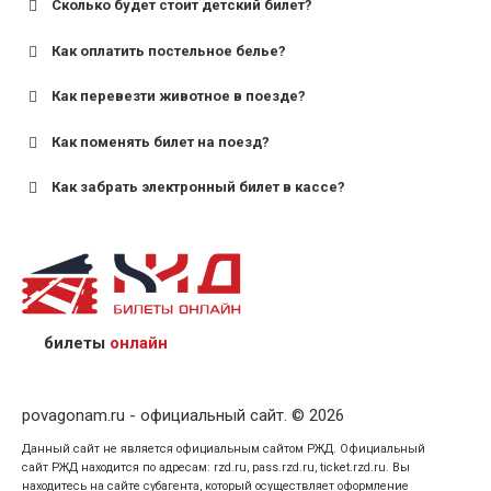
Сколько будет стоит детский билет?
Как оплатить постельное белье?
для поездов дальнего следования — от 10 лет и
старше;
Как перевезти животное в поезде?
для пригородных поездов — от 7 лет.
Как поменять билет на поезд?
Как забрать электронный билет в кассе?
назвав кассиру 14-значный номер заказа;
предъявив удостоверение личности пассажира, на
кого оформлен билет.
билеты
онлайн
povagonam.ru - официальный сайт. © 2026
Данный сайт не является официальным сайтом РЖД. Официальный
сайт РЖД находится по адресам: rzd.ru, pass.rzd.ru, ticket.rzd.ru. Вы
находитесь на сайте субагента, который осуществляет оформление