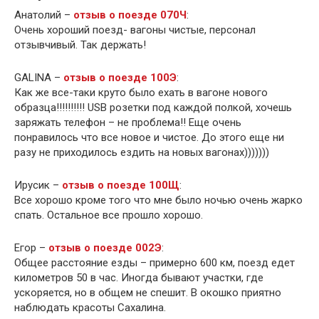
Анатолий –
отзыв о поезде 070Ч
:
Очень хороший поезд- вагоны чистые, персонал
отзывчивый. Так держать!
GALINA –
отзыв о поезде 100Э
:
Как же все-таки круто было ехать в вагоне нового
образца!!!!!!!!!! USB розетки под каждой полкой, хочешь
заряжать телефон – не проблема!! Еще очень
понравилось что все новое и чистое. До этого еще ни
разу не приходилось ездить на новых вагонах)))))))
Ирусик –
отзыв о поезде 100Щ
:
Все хорошо кроме того что мне было ночью очень жарко
спать. Остальное все прошло хорошо.
Егор –
отзыв о поезде 002Э
:
Общее расстояние езды – примерно 600 км, поезд едет
километров 50 в час. Иногда бывают участки, где
ускоряется, но в общем не спешит. В окошко приятно
наблюдать красоты Сахалина.