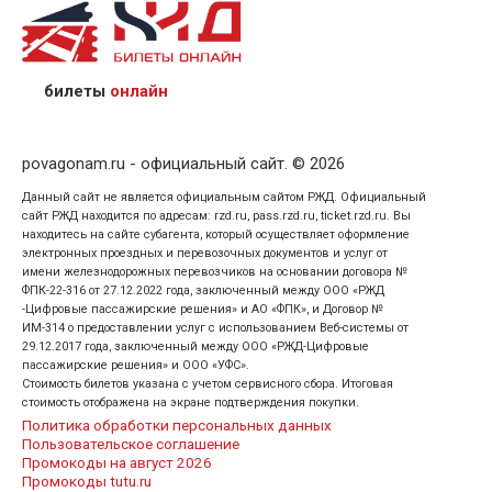
назвав кассиру 14-значный номер заказа;
предъявив удостоверение личности пассажира, на
кого оформлен билет.
билеты
онлайн
povagonam.ru - официальный сайт. © 2026
Данный сайт не является официальным сайтом РЖД. Официальный
сайт РЖД находится по адресам: rzd.ru, pass.rzd.ru, ticket.rzd.ru. Вы
находитесь на сайте субагента, который осуществляет оформление
электронных проездных и перевозочных документов и услуг от
имени железнодорожных перевозчиков на основании договора №
ФПК-22-316 от 27.12.2022 года, заключенный между ООО «РЖД
-Цифровые пассажирские решения» и АО «ФПК», и Договор №
ИМ-314 о предоставлении услуг с использованием Веб-системы от
29.12.2017 года, заключенный между ООО «РЖД-Цифровые
пассажирские решения» и ООО «УФС».
Стоимость билетов указана с учетом сервисного сбора. Итоговая
стоимость отображена на экране подтверждения покупки.
Политика обработки персональных данных
Пользовательское соглашение
Промокоды на август 2026
Промокоды tutu.ru