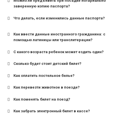
Можно ли предъявить при посадке нотариально
заверенную копию паспорта?
Что делать, если изменились данные паспорта?
Как ввести данные иностранного гражданина: с
помощью латиницы или транслитерации?
С какого возраста ребенок может ездить один?
Сколько будет стоит детский билет?
Как оплатить постельное белье?
для поездов дальнего следования — от 10 лет и
старше;
Как перевезти животное в поезде?
для пригородных поездов — от 7 лет.
Как поменять билет на поезд?
Как забрать электронный билет в кассе?