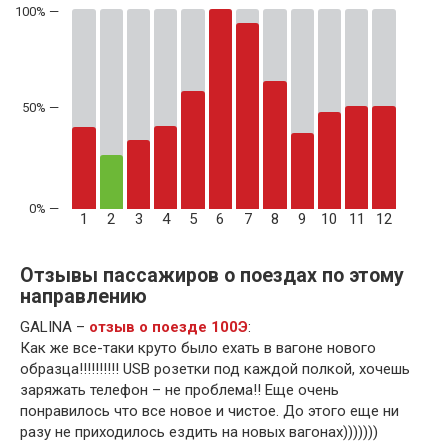
50% —
1
2
3
4
5
6
7
8
9
10
11
12
Отзывы пассажиров о поездах по этому
направлению
GALINA –
отзыв о поезде 100Э
:
Как же все-таки круто было ехать в вагоне нового
образца!!!!!!!!!! USB розетки под каждой полкой, хочешь
заряжать телефон – не проблема!! Еще очень
понравилось что все новое и чистое. До этого еще ни
разу не приходилось ездить на новых вагонах)))))))