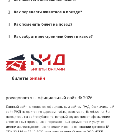
для поездов дальнего следования — от 10 лет и
старше;
Как перевезти животное в поезде?
для пригородных поездов — от 7 лет.
Как поменять билет на поезд?
Как забрать электронный билет в кассе?
назвав кассиру 14-значный номер заказа;
предъявив удостоверение личности пассажира, на
кого оформлен билет.
билеты
онлайн
povagonam.ru - официальный сайт. © 2026
Данный сайт не является официальным сайтом РЖД. Официальный
сайт РЖД находится по адресам: rzd.ru, pass.rzd.ru, ticket.rzd.ru. Вы
находитесь на сайте субагента, который осуществляет оформление
электронных проездных и перевозочных документов и услуг от
имени железнодорожных перевозчиков на основании договора №
ФПК-22-316 от 27.12.2022 года, заключенный между ООО «РЖД