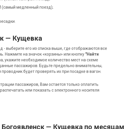
1М (самый медленный поезд);
ресадки.
ск — Кущевка
- выберите его из списка выше, где отображаются все
ь. Нажмите на значок «корзины» или кнопку
"Найти
на, укажите необходимое количество мест на схеме
данные пассажиров. Будьте предельно внимательны,
 проводник будет проверять их при посадке в вагон.
трации пассажиров, Вам остается только оплатить
распечатать или показать с электронного носителя
д Богоявленск — Кущевка по месяцам