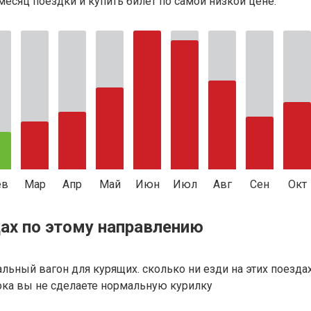
есяц поездки и купить билет по самой низкой цене.
ев
Мар
Апр
Май
Июн
Июл
Авг
Сен
Окт
ах по этому направлению
альный вагон для курящих. сколько ни езди на этих поезда
пока вы не сделаете нормальную курилку