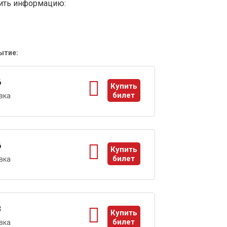
вить информацию:
ытие:
6
Купить
билет
вка
ы
6
Купить
билет
вка
ы
3
Купить
билет
вка