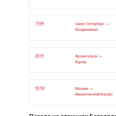
193А
Санкт-Петербург
→
Владикавказ
261Я
Архангельск
→
Адлер
561М
Москва
→
Имеретинский Курорт