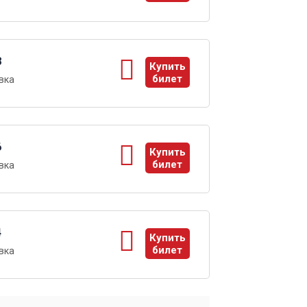
ы
8
Купить
билет
вка
ы
6
Купить
билет
вка
ы
4
Купить
билет
вка
ы