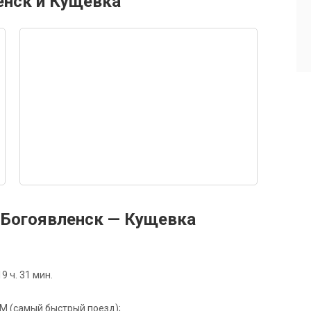
енск и Кущевка
Богоявленск — Кущевка
 ч. 31 мин.
61М (самый быстрый поезд);