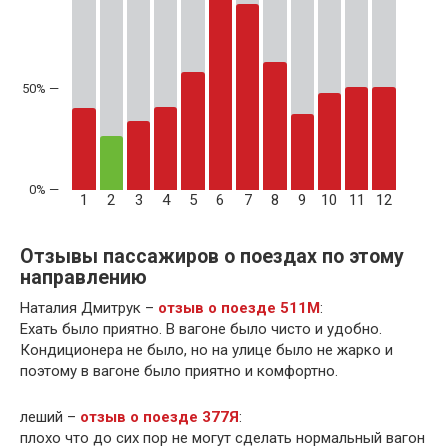
50% —
1
2
3
4
5
6
7
8
9
10
11
12
Отзывы пассажиров о поездах по этому
направлению
Наталия Дмитрук –
отзыв о поезде 511М
:
Ехать было приятно. В вагоне было чисто и удобно.
Кондиционера не было, но на улице было не жарко и
поэтому в вагоне было приятно и комфортно.
леший –
отзыв о поезде 377Я
:
плохо что до сих пор не могут сделать нормальный вагон