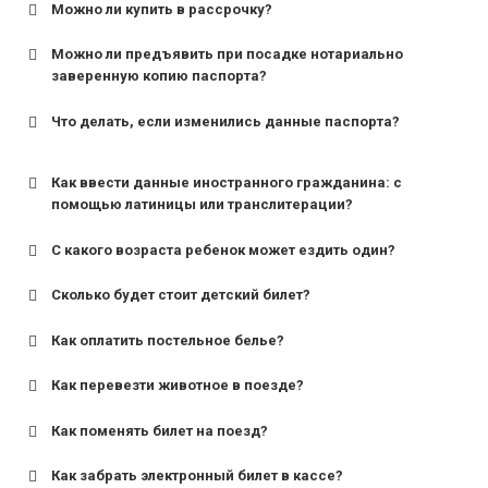
Можно ли купить в рассрочку?
Можно ли предъявить при посадке нотариально
заверенную копию паспорта?
Что делать, если изменились данные паспорта?
Как ввести данные иностранного гражданина: с
помощью латиницы или транслитерации?
С какого возраста ребенок может ездить один?
Сколько будет стоит детский билет?
Как оплатить постельное белье?
для поездов дальнего следования — от 10 лет и
старше;
Как перевезти животное в поезде?
для пригородных поездов — от 7 лет.
Как поменять билет на поезд?
Как забрать электронный билет в кассе?