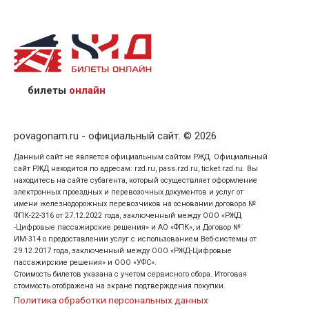
назвав кассиру 14-значный номер заказа;
предъявив удостоверение личности пассажира, на
кого оформлен билет.
билеты
онлайн
povagonam.ru - официальный сайт. © 2026
Данный сайт не является официальным сайтом РЖД. Официальный
сайт РЖД находится по адресам: rzd.ru, pass.rzd.ru, ticket.rzd.ru. Вы
находитесь на сайте субагента, который осуществляет оформление
электронных проездных и перевозочных документов и услуг от
имени железнодорожных перевозчиков на основании договора №
ФПК-22-316 от 27.12.2022 года, заключенный между ООО «РЖД
-Цифровые пассажирские решения» и АО «ФПК», и Договор №
ИМ-314 о предоставлении услуг с использованием Веб-системы от
29.12.2017 года, заключенный между ООО «РЖД-Цифровые
пассажирские решения» и ООО «УФС».
Стоимость билетов указана с учетом сервисного сбора. Итоговая
стоимость отображена на экране подтверждения покупки.
Политика обработки персональных данных