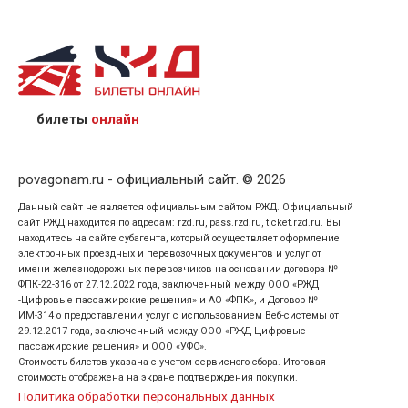
назвав кассиру 14-значный номер заказа;
предъявив удостоверение личности пассажира, на
кого оформлен билет.
билеты
онлайн
povagonam.ru - официальный сайт. © 2026
Данный сайт не является официальным сайтом РЖД. Официальный
сайт РЖД находится по адресам: rzd.ru, pass.rzd.ru, ticket.rzd.ru. Вы
находитесь на сайте субагента, который осуществляет оформление
электронных проездных и перевозочных документов и услуг от
имени железнодорожных перевозчиков на основании договора №
ФПК-22-316 от 27.12.2022 года, заключенный между ООО «РЖД
-Цифровые пассажирские решения» и АО «ФПК», и Договор №
ИМ-314 о предоставлении услуг с использованием Веб-системы от
29.12.2017 года, заключенный между ООО «РЖД-Цифровые
пассажирские решения» и ООО «УФС».
Стоимость билетов указана с учетом сервисного сбора. Итоговая
стоимость отображена на экране подтверждения покупки.
Политика обработки персональных данных