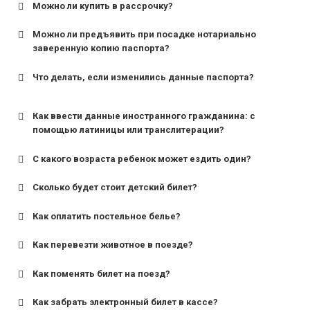
Можно ли купить в рассрочку?
Можно ли предъявить при посадке нотариально
заверенную копию паспорта?
Что делать, если изменились данные паспорта?
Как ввести данные иностранного гражданина: с
помощью латиницы или транслитерации?
С какого возраста ребенок может ездить один?
Сколько будет стоит детский билет?
Как оплатить постельное белье?
для поездов дальнего следования — от 10 лет и
старше;
Как перевезти животное в поезде?
для пригородных поездов — от 7 лет.
Как поменять билет на поезд?
Как забрать электронный билет в кассе?