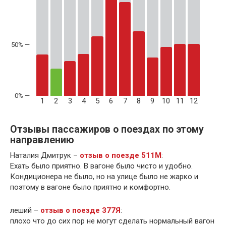
50% —
1
2
3
4
5
6
7
8
9
10
11
12
Отзывы пассажиров о поездах по этому
направлению
Наталия Дмитрук –
отзыв о поезде 511М
:
Ехать было приятно. В вагоне было чисто и удобно.
Кондиционера не было, но на улице было не жарко и
поэтому в вагоне было приятно и комфортно.
леший –
отзыв о поезде 377Я
:
плохо что до сих пор не могут сделать нормальный вагон