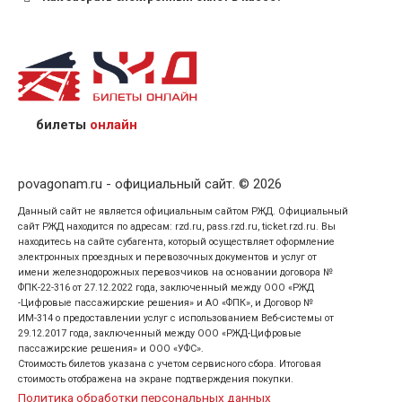
назвав кассиру 14-значный номер заказа;
предъявив удостоверение личности пассажира, на
кого оформлен билет.
билеты
онлайн
povagonam.ru - официальный сайт. © 2026
Данный сайт не является официальным сайтом РЖД. Официальный
сайт РЖД находится по адресам: rzd.ru, pass.rzd.ru, ticket.rzd.ru. Вы
находитесь на сайте субагента, который осуществляет оформление
электронных проездных и перевозочных документов и услуг от
имени железнодорожных перевозчиков на основании договора №
ФПК-22-316 от 27.12.2022 года, заключенный между ООО «РЖД
-Цифровые пассажирские решения» и АО «ФПК», и Договор №
ИМ-314 о предоставлении услуг с использованием Веб-системы от
29.12.2017 года, заключенный между ООО «РЖД-Цифровые
пассажирские решения» и ООО «УФС».
Стоимость билетов указана с учетом сервисного сбора. Итоговая
стоимость отображена на экране подтверждения покупки.
Политика обработки персональных данных