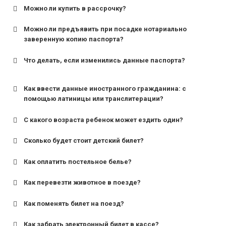
Можно ли купить в рассрочку?
Можно ли предъявить при посадке нотариально
заверенную копию паспорта?
Что делать, если изменились данные паспорта?
Как ввести данные иностранного гражданина: с
помощью латиницы или транслитерации?
С какого возраста ребенок может ездить один?
Сколько будет стоит детский билет?
Как оплатить постельное белье?
для поездов дальнего следования — от 10 лет и
старше;
Как перевезти животное в поезде?
для пригородных поездов — от 7 лет.
Как поменять билет на поезд?
Как забрать электронный билет в кассе?