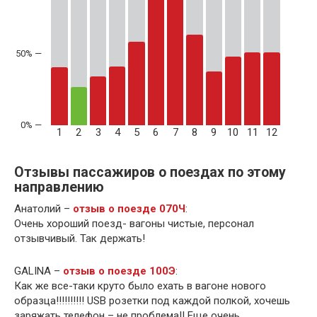
50% —
1
2
3
4
5
6
7
8
9
10
11
12
Отзывы пассажиров о поездах по этому
направлению
Анатолий –
отзыв о поезде 070Ч
:
Очень хороший поезд- вагоны чистые, персонал
отзывчивый. Так держать!
GALINA –
отзыв о поезде 100Э
:
Как же все-таки круто было ехать в вагоне нового
образца!!!!!!!!!! USB розетки под каждой полкой, хочешь
заряжать телефон – не проблема!! Еще очень