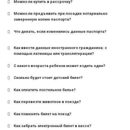
Можно ли купить в рассрочку?
Можно ли предъявить при посадке нотариально
заверенную копию паспорта?
Что делать, если изменились данные паспорта?
Как ввести данные иностранного гражданина: с
помощью латиницы или транслитерации?
С какого возраста ребенок может ездить один?
Сколько будет стоит детский билет?
Как оплатить постельное белье?
для поездов дальнего следования — от 10 лет и
старше;
Как перевезти животное в поезде?
для пригородных поездов — от 7 лет.
Как поменять билет на поезд?
Как забрать электронный билет в кассе?