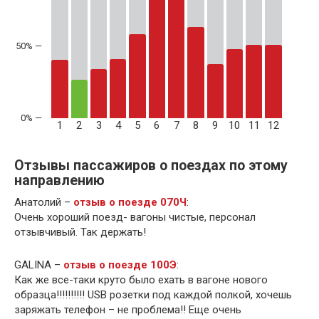
50% —
1
2
3
4
5
6
7
8
9
10
11
12
Отзывы пассажиров о поездах по этому
направлению
Анатолий –
отзыв о поезде 070Ч
:
Очень хороший поезд- вагоны чистые, персонал
отзывчивый. Так держать!
GALINA –
отзыв о поезде 100Э
:
Как же все-таки круто было ехать в вагоне нового
образца!!!!!!!!!! USB розетки под каждой полкой, хочешь
заряжать телефон – не проблема!! Еще очень