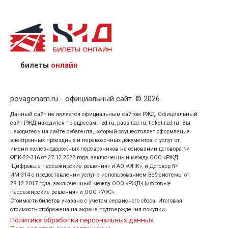
назвав кассиру 14-значный номер заказа;
предъявив удостоверение личности пассажира, на
кого оформлен билет.
билеты
онлайн
povagonam.ru - официальный сайт. © 2026
Данный сайт не является официальным сайтом РЖД. Официальный
сайт РЖД находится по адресам: rzd.ru, pass.rzd.ru, ticket.rzd.ru. Вы
находитесь на сайте субагента, который осуществляет оформление
электронных проездных и перевозочных документов и услуг от
имени железнодорожных перевозчиков на основании договора №
ФПК-22-316 от 27.12.2022 года, заключенный между ООО «РЖД
-Цифровые пассажирские решения» и АО «ФПК», и Договор №
ИМ-314 о предоставлении услуг с использованием Веб-системы от
29.12.2017 года, заключенный между ООО «РЖД-Цифровые
пассажирские решения» и ООО «УФС».
Стоимость билетов указана с учетом сервисного сбора. Итоговая
стоимость отображена на экране подтверждения покупки.
Политика обработки персональных данных