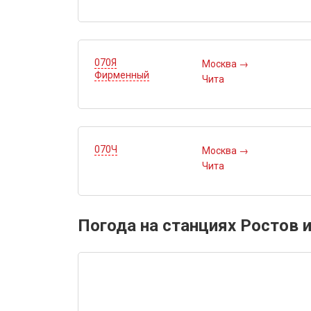
070Я
Москва
→
Фирменный
Чита
070Ч
Москва
→
Чита
Погода на станциях Ростов 