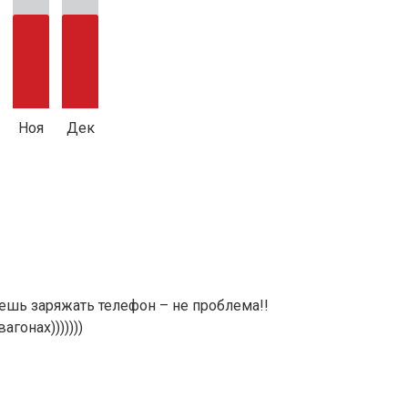
Ноя
Дек
очешь заряжать телефон – не проблема!!
гонах)))))))