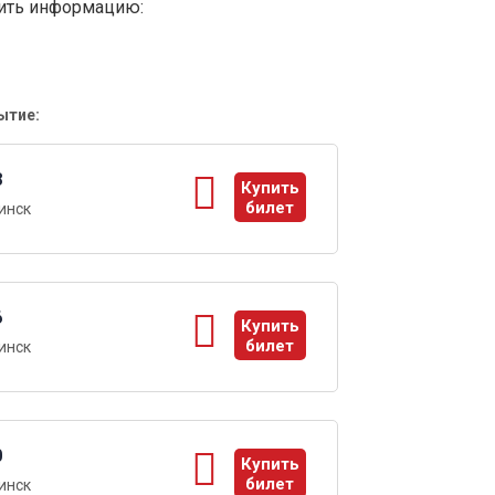
вить информацию:
ытие:
8
Купить
билет
инск
ы
6
Купить
билет
инск
ы
0
Купить
билет
инск