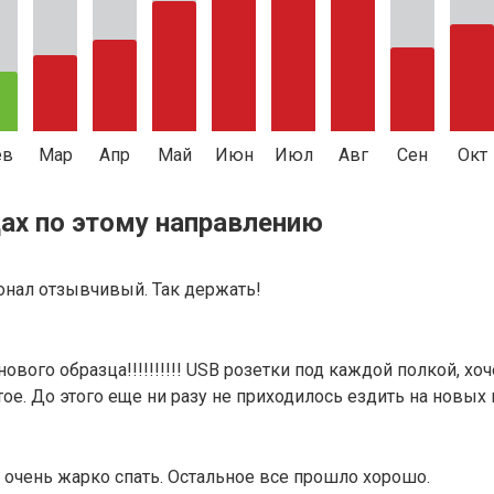
ев
Мар
Апр
Май
Июн
Июл
Авг
Сен
Окт
ах по этому направлению
онал отзывчивый. Так держать!
нового образца!!!!!!!!!! USB розетки под каждой полкой, х
е. До этого еще ни разу не приходилось ездить на новых ва
 очень жарко спать. Остальное все прошло хорошо.