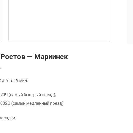
 Ростов — Мариинск
.
. 9 ч. 19 мин.
е 070Ч (самый быстрый поезд);
де 002Э (самый медленный поезд);
ресадки.