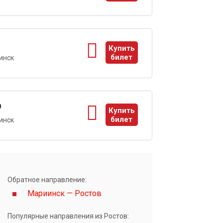
ы
1
Купить
билет
инск
ы
9
Купить
билет
инск
ы
Обратное направление:
Мариинск — Ростов
Популярные направления из Ростов: