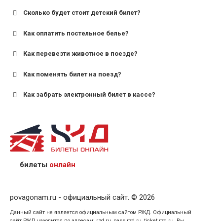
Сколько будет стоит детский билет?
Как оплатить постельное белье?
для поездов дальнего следования — от 10 лет и
старше;
Как перевезти животное в поезде?
для пригородных поездов — от 7 лет.
Как поменять билет на поезд?
Как забрать электронный билет в кассе?
назвав кассиру 14-значный номер заказа;
предъявив удостоверение личности пассажира, на
кого оформлен билет.
билеты
онлайн
povagonam.ru - официальный сайт. © 2026
Данный сайт не является официальным сайтом РЖД. Официальный
сайт РЖД находится по адресам: rzd.ru, pass.rzd.ru, ticket.rzd.ru. Вы