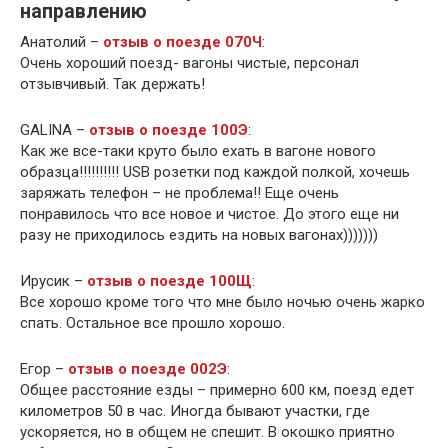
направлению
Анатолий –
отзыв о поезде 070Ч
:
Очень хороший поезд- вагоны чистые, персонал
отзывчивый. Так держать!
GALINA –
отзыв о поезде 100Э
:
Как же все-таки круто было ехать в вагоне нового
образца!!!!!!!!!! USB розетки под каждой полкой, хочешь
заряжать телефон – не проблема!! Еще очень
понравилось что все новое и чистое. До этого еще ни
разу не приходилось ездить на новых вагонах)))))))
Ирусик –
отзыв о поезде 100Щ
:
Все хорошо кроме того что мне было ночью очень жарко
спать. Остальное все прошло хорошо.
Егор –
отзыв о поезде 002Э
:
Общее расстояние езды – примерно 600 км, поезд едет
километров 50 в час. Иногда бывают участки, где
ускоряется, но в общем не спешит. В окошко приятно