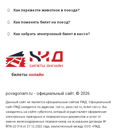
для поездов дальнего следования — от 10 лет и
старше;
Как перевезти животное в поезде?
для пригородных поездов — от 7 лет.
Как поменять билет на поезд?
Как забрать электронный билет в кассе?
назвав кассиру 14-значный номер заказа;
предъявив удостоверение личности пассажира, на
кого оформлен билет.
билеты
онлайн
povagonam.ru - официальный сайт. © 2026
Данный сайт не является официальным сайтом РЖД. Официальный
сайт РЖД находится по адресам: rzd.ru, pass.rzd.ru, ticket.rzd.ru. Вы
находитесь на сайте субагента, который осуществляет оформление
электронных проездных и перевозочных документов и услуг от
имени железнодорожных перевозчиков на основании договора №
ФПК-22-316 от 27.12.2022 года, заключенный между ООО «РЖД