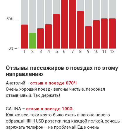
50% —
1
2
3
4
5
6
7
8
9
10
11
12
Отзывы пассажиров о поездах по этому
направлению
Анатолий –
отзыв о поезде 070Ч
:
Очень хороший поезд- вагоны чистые, персонал
отзывчивый. Так держать!
GALINA –
отзыв о поезде 100Э
:
Как же все-таки круто было ехать в вагоне нового
образца!!!!!!!!!! USB розетки под каждой полкой, хочешь
заряжать телефон – не проблема!! Еще очень