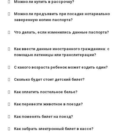
Можно ли купить в рассрочку?
Можно ли предъявить при посадке нотариально
заверенную копию паспорта?
Что делать, если изменились данные паспорта?
Как ввести данные иностранного гражданина: с
помощью латиницы или транслитерации?
С какого возраста ребенок может ездить один?
Сколько будет стоит детский билет?
Как оплатить постельное белье?
для поездов дальнего следования — от 10 лет и
старше;
Как перевезти животное в поезде?
для пригородных поездов — от 7 лет.
Как поменять билет на поезд?
Как забрать электронный билет в кассе?