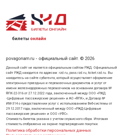
назвав кассиру 14-значный номер заказа;
предъявив удостоверение личности пассажира, на
кого оформлен билет.
билеты
онлайн
povagonam.ru - официальный сайт. © 2026
Данный сайт не является официальным сайтом РЖД. Официальный
сайт РЖД находится по адресам: rzd.ru, pass.rzd.ru, ticket.rzd.ru. Вы
находитесь на сайте субагента, который осуществляет оформление
электронных проездных и перевозочных документов и услуг от
имени железнодорожных перевозчиков на основании договора №
ФПК-22-316 от 27.12.2022 года, заключенный между ООО «РЖД
-Цифровые пассажирские решения» и АО «ФПК», и Договор №
ИМ-314 о предоставлении услуг с использованием Веб-системы от
29.12.2017 года, заключенный между ООО «РЖД-Цифровые
пассажирские решения» и ООО «УФС».
Стоимость билетов указана с учетом сервисного сбора. Итоговая
стоимость отображена на экране подтверждения покупки.
Политика обработки персональных данных