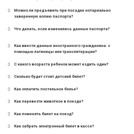
Можно ли предъявить при посадке нотариально
заверенную копию паспорта?
Что делать, если изменились данные паспорта?
Как ввести данные иностранного гражданина: с
помощью латиницы или транслитерации?
С какого возраста ребенок может ездить один?
Сколько будет стоит детский билет?
Как оплатить постельное белье?
для поездов дальнего следования — от 10 лет и
старше;
Как перевезти животное в поезде?
для пригородных поездов — от 7 лет.
Как поменять билет на поезд?
Как забрать электронный билет в кассе?