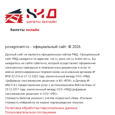
назвав кассиру 14-значный номер заказа;
предъявив удостоверение личности пассажира, на
кого оформлен билет.
билеты
онлайн
povagonam.ru - официальный сайт. © 2026
Данный сайт не является официальным сайтом РЖД. Официальный
сайт РЖД находится по адресам: rzd.ru, pass.rzd.ru, ticket.rzd.ru. Вы
находитесь на сайте субагента, который осуществляет оформление
электронных проездных и перевозочных документов и услуг от
имени железнодорожных перевозчиков на основании договора №
ФПК-22-316 от 27.12.2022 года, заключенный между ООО «РЖД
-Цифровые пассажирские решения» и АО «ФПК», и Договор №
ИМ-314 о предоставлении услуг с использованием Веб-системы от
29.12.2017 года, заключенный между ООО «РЖД-Цифровые
пассажирские решения» и ООО «УФС».
Стоимость билетов указана с учетом сервисного сбора. Итоговая
стоимость отображена на экране подтверждения покупки.
Политика обработки персональных данных
Пользовательское соглашение