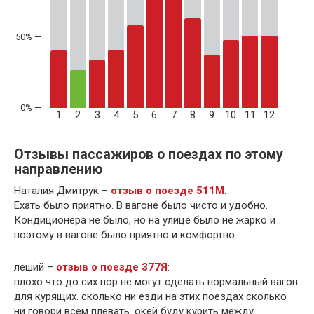
50% —
1
2
3
4
5
6
7
8
9
10
11
12
Отзывы пассажиров о поездах по этому
направлению
Наталия Дмитрук –
отзыв о поезде 511М
:
Ехать было приятно. В вагоне было чисто и удобно.
Кондиционера не было, но на улице было не жарко и
поэтому в вагоне было приятно и комфортно.
леший –
отзыв о поезде 377Я
:
плохо что до сих пор не могут сделать нормальный вагон
для курящих. сколько ни езди на этих поездах сколько
ни говори всем плевать. окей буду курить между