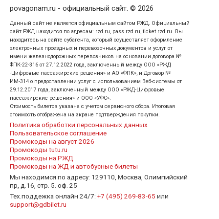
povagonam.ru - официальный сайт. © 2026
Данный сайт не является официальным сайтом РЖД. Официальный
сайт РЖД находится по адресам: rzd.ru, pass.rzd.ru, ticket.rzd.ru. Вы
находитесь на сайте субагента, который осуществляет оформление
электронных проездных и перевозочных документов и услуг от
имени железнодорожных перевозчиков на основании договора №
ФПК-22-316 от 27.12.2022 года, заключенный между ООО «РЖД
-Цифровые пассажирские решения» и АО «ФПК», и Договор №
ИМ-314 о предоставлении услуг с использованием Веб-системы от
29.12.2017 года, заключенный между ООО «РЖД-Цифровые
пассажирские решения» и ООО «УФС».
Стоимость билетов указана с учетом сервисного сбора. Итоговая
стоимость отображена на экране подтверждения покупки.
Политика обработки персональных данных
Пользовательское соглашение
Промокоды на август 2026
Промокоды tutu.ru
Промокоды на РЖД
Промокоды на ЖД и автобусные билеты
Мы находимся по адресу: 129110, Москва, Олимпийский
пр, д.16, стр. 5. оф. 25
Тех.поддежка онлайн 24/7:
+7 (495) 269-83-65
или
support@gdbilet.ru