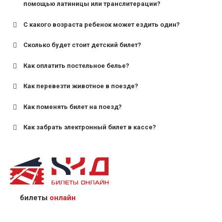
помощью латиницы или транслитерации?
С какого возраста ребенок может ездить один?
Сколько будет стоит детский билет?
Как оплатить постельное белье?
для поездов дальнего следования — от 10 лет и
старше;
Как перевезти животное в поезде?
для пригородных поездов — от 7 лет.
Как поменять билет на поезд?
Как забрать электронный билет в кассе?
назвав кассиру 14-значный номер заказа;
предъявив удостоверение личности пассажира, на
кого оформлен билет.
билеты
онлайн