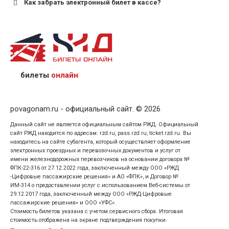
Как забрать электронный билет в кассе?
назвав кассиру 14-значный номер заказа;
предъявив удостоверение личности пассажира, на
кого оформлен билет.
билеты
онлайн
povagonam.ru - официальный сайт. © 2026
Данный сайт не является официальным сайтом РЖД. Официальный
сайт РЖД находится по адресам: rzd.ru, pass.rzd.ru, ticket.rzd.ru. Вы
находитесь на сайте субагента, который осуществляет оформление
электронных проездных и перевозочных документов и услуг от
имени железнодорожных перевозчиков на основании договора №
ФПК-22-316 от 27.12.2022 года, заключенный между ООО «РЖД
-Цифровые пассажирские решения» и АО «ФПК», и Договор №
ИМ-314 о предоставлении услуг с использованием Веб-системы от
29.12.2017 года, заключенный между ООО «РЖД-Цифровые
пассажирские решения» и ООО «УФС».
Стоимость билетов указана с учетом сервисного сбора. Итоговая
стоимость отображена на экране подтверждения покупки.