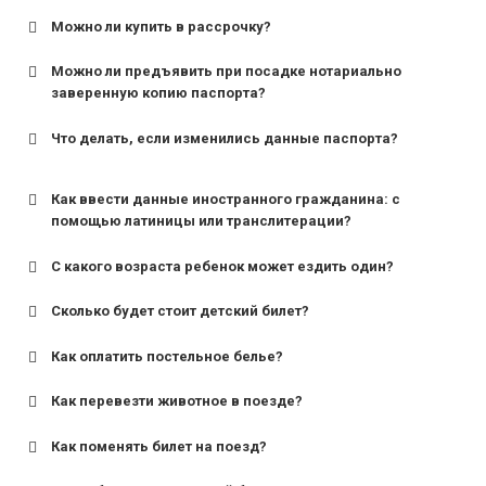
Можно ли купить в рассрочку?
Можно ли предъявить при посадке нотариально
заверенную копию паспорта?
Что делать, если изменились данные паспорта?
Как ввести данные иностранного гражданина: с
помощью латиницы или транслитерации?
С какого возраста ребенок может ездить один?
Сколько будет стоит детский билет?
Как оплатить постельное белье?
для поездов дальнего следования — от 10 лет и
старше;
Как перевезти животное в поезде?
для пригородных поездов — от 7 лет.
Как поменять билет на поезд?