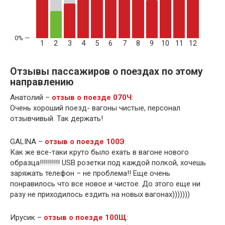
1
2
3
4
5
6
7
8
9
10
11
12
Отзывы пассажиров о поездах по этому
направлению
Анатолий –
отзыв о поезде 070Ч
:
Очень хороший поезд- вагоны чистые, персонал
отзывчивый. Так держать!
GALINA –
отзыв о поезде 100Э
:
Как же все-таки круто было ехать в вагоне нового
образца!!!!!!!!!! USB розетки под каждой полкой, хочешь
заряжать телефон – не проблема!! Еще очень
понравилось что все новое и чистое. До этого еще ни
разу не приходилось ездить на новых вагонах)))))))
Ирусик –
отзыв о поезде 100Щ
: