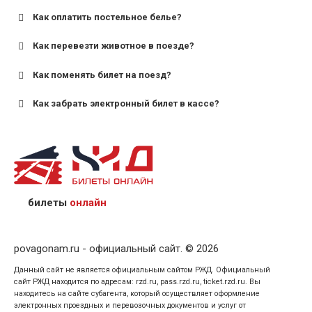
Как оплатить постельное белье?
для поездов дальнего следования — от 10 лет и
старше;
Как перевезти животное в поезде?
для пригородных поездов — от 7 лет.
Как поменять билет на поезд?
Как забрать электронный билет в кассе?
назвав кассиру 14-значный номер заказа;
предъявив удостоверение личности пассажира, на
кого оформлен билет.
билеты
онлайн
povagonam.ru - официальный сайт. © 2026
Данный сайт не является официальным сайтом РЖД. Официальный
сайт РЖД находится по адресам: rzd.ru, pass.rzd.ru, ticket.rzd.ru. Вы
находитесь на сайте субагента, который осуществляет оформление
электронных проездных и перевозочных документов и услуг от