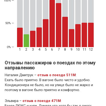
50% —
1
2
3
4
5
6
7
8
9
10
11
12
Отзывы пассажиров о поездах по этому
направлению
Наталия Дмитрук –
отзыв о поезде 511М
:
Ехать было приятно. В вагоне было чисто и удобно.
Кондиционера не было, но на улице было не жарко и
поэтому в вагоне было приятно и комфортно.
Эльвира –
отзыв о поезде 471М
:
Брала ЛЮКС и купе. Думала что хотя бы так я смогу