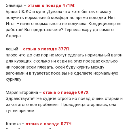
Эльвира –
отзыв о поезде 471М
:
Брала ЛЮКС и купе. Думала что хотя бы так я смогу
получить нормальный комфорт во время поездки. Нет.
Итог – ничего нормального не получила. Кондиционер не
работал! Вы представляете? Терпела жару до самого
Адлера.
леший –
отзыв о поезде 377Я
:
плохо что до сих пор не могут сделать нормальный вагон
для курящих. сколько ни езди на этих поездах сколько
ни говори всем плевать. окей буду курить между
вагонами и в туалетах пока вы не сделаете нормальную
курилку
Мария Егоровна –
отзыв о поезде 097Х
:
Здравствуйте!! Не судите строго но поезд очень старый и
из-за этого все проблемы. Проводница старалась, она
тут ни при чем.
Катюха –
отзыв о поезде 077Ч
: