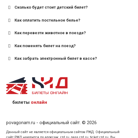
Сколько будет стоит детский билет?
Как оплатить постельное белье?
для поездов дальнего следования — от 10 лет и
старше;
Как перевезти животное в поезде?
для пригородных поездов — от 7 лет.
Как поменять билет на поезд?
Как забрать электронный билет в кассе?
назвав кассиру 14-значный номер заказа;
предъявив удостоверение личности пассажира, на
кого оформлен билет.
билеты
онлайн
povagonam.ru - официальный сайт. © 2026
Данный сайт не является официальным сайтом РЖД. Официальный
сайт РЖД находится по адресам: rzd.ru, pass.rzd.ru, ticket.rzd.ru. Вы