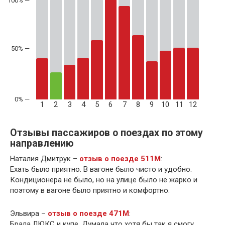
50% —
1
2
3
4
5
6
7
8
9
10
11
12
Отзывы пассажиров о поездах по этому
направлению
Наталия Дмитрук –
отзыв о поезде 511М
:
Ехать было приятно. В вагоне было чисто и удобно.
Кондиционера не было, но на улице было не жарко и
поэтому в вагоне было приятно и комфортно.
Эльвира –
отзыв о поезде 471М
:
Брала ЛЮКС и купе. Думала что хотя бы так я смогу