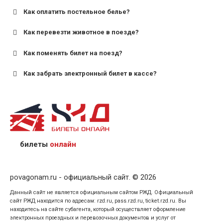
Как оплатить постельное белье?
для поездов дальнего следования — от 10 лет и
старше;
Как перевезти животное в поезде?
для пригородных поездов — от 7 лет.
Как поменять билет на поезд?
Как забрать электронный билет в кассе?
назвав кассиру 14-значный номер заказа;
предъявив удостоверение личности пассажира, на
кого оформлен билет.
билеты
онлайн
povagonam.ru - официальный сайт. © 2026
Данный сайт не является официальным сайтом РЖД. Официальный
сайт РЖД находится по адресам: rzd.ru, pass.rzd.ru, ticket.rzd.ru. Вы
находитесь на сайте субагента, который осуществляет оформление
электронных проездных и перевозочных документов и услуг от