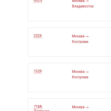
002Э
Москва
→
Владивосток
232Х
Москва
→
Кострома
152Я
Москва
→
Кострома
718А
Москва
→