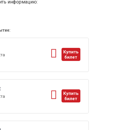
вить информацию:
ытие:
1
Купить
хта
билет
ы
2
Купить
хта
билет
ы