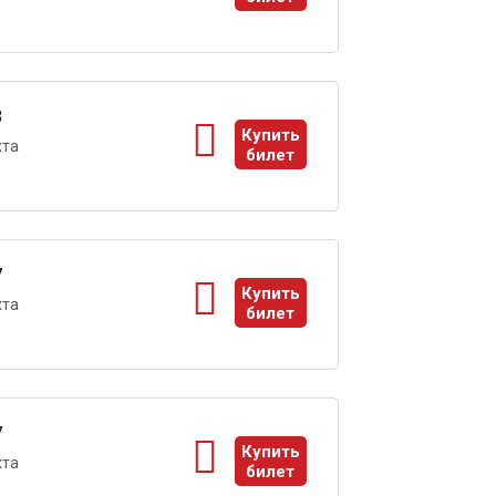
ы
3
Купить
хта
билет
ы
7
Купить
хта
билет
ы
7
Купить
хта
билет
ы