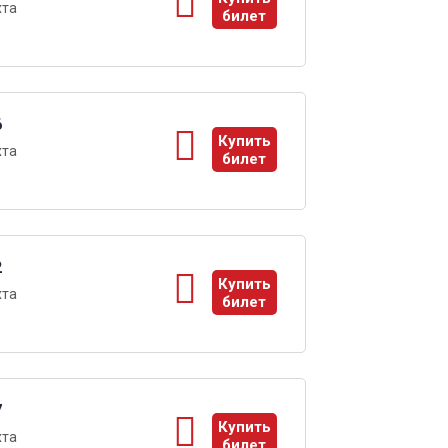
хта
билет
ы
6
Купить
хта
билет
ы
2
Купить
хта
билет
ы
7
Купить
хта
билет