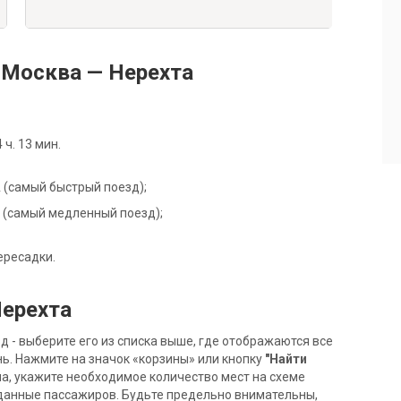
 Москва — Нерехта
ч. 13 мин.
8А (самый быстрый поезд);
2Х (самый медленный поезд);
ересадки.
Нерехта
- выберите его из списка выше, где отображаются все
ь. Нажмите на значок «корзины» или кнопку
"Найти
на, укажите необходимое количество мест на схеме
данные пассажиров. Будьте предельно внимательны,