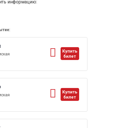
вить информацию:
ытие:
8
Купить
мская
билет
ы
9
Купить
мская
билет
ы