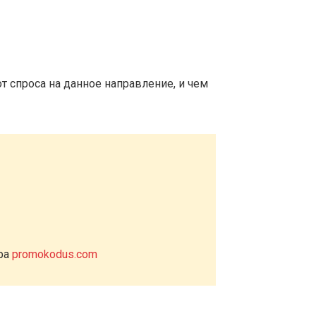
т спроса на данное направление, и чем
ера
promokodus.com