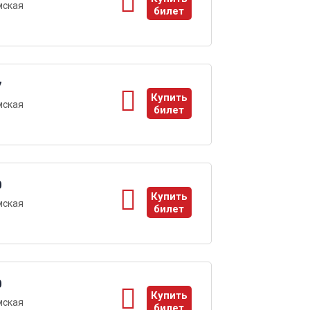
мская
билет
ы
7
Купить
мская
билет
ы
0
Купить
мская
билет
ы
0
Купить
мская
билет