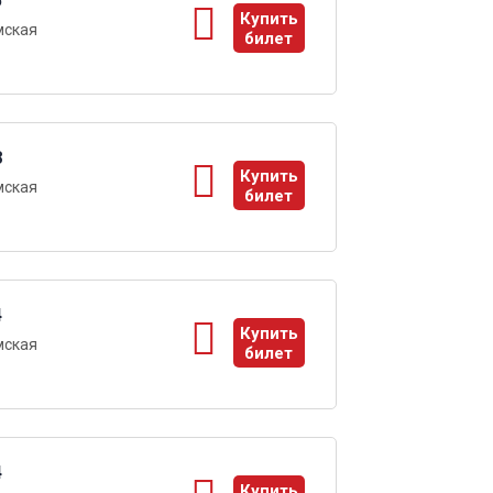
5
Купить
мская
билет
ы
8
Купить
мская
билет
ы
4
Купить
мская
билет
ы
4
Купить