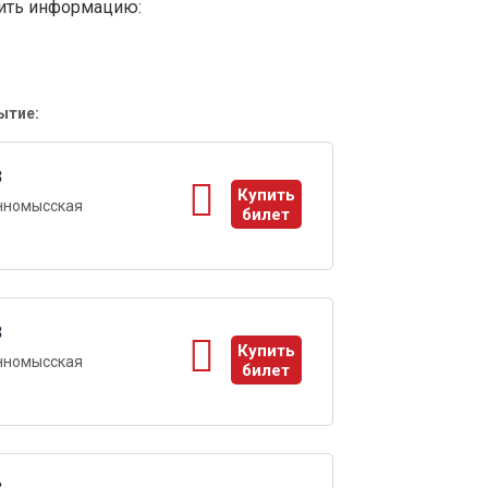
вить информацию:
ытие:
3
Купить
нномысская
билет
ы
3
Купить
нномысская
билет
ы