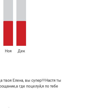
Ноя
Дек
а твоя Елена, вы супер!!!Настя ты
прощание,а где поцелуй,я по тебе