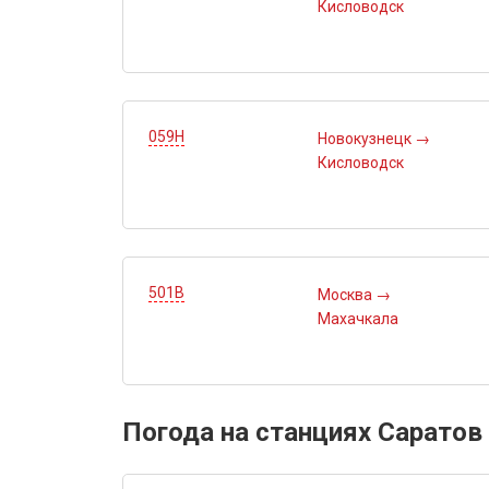
Кисловодск
059Н
Новокузнецк
→
Кисловодск
501В
Москва
→
Махачкала
Погода на станциях Сарато