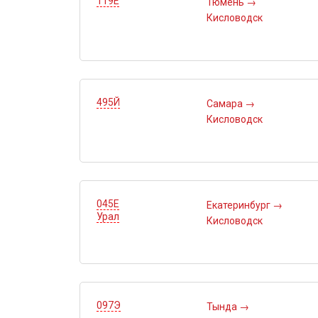
119Е
Тюмень
→
Кисловодск
495Й
Самара
→
Кисловодск
045Е
Екатеринбург
→
Урал
Кисловодск
097Э
Тында
→