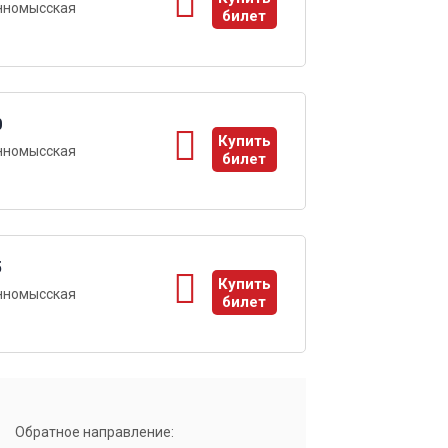
нномысская
билет
ы
0
Купить
нномысская
билет
ы
5
Купить
нномысская
билет
ы
Обратное направление: