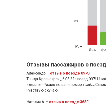
50% —
Янв
Ф
Отзывы пассажиров о поезд
Александр –
отзыв о поезде 097Э
:
Тында Красноярск,,,,6.03.22г поезд 097!11в
классная!!!жаль не взял номер твой,,,,,,Сан
чувствую скучаю
Наталия А. –
отзыв о поезде 368Г
: