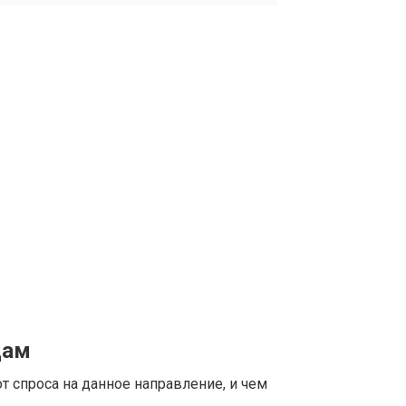
цам
т спроса на данное направление, и чем