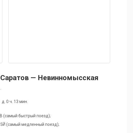
 Саратов — Невинномысская
.
. 0 ч. 13 мин.
01В (самый быстрый поезд);
 495Й (самый медленный поезд);