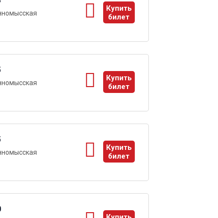
3
Купить
нномысская
билет
ы
5
Купить
нномысская
билет
ы
5
Купить
нномысская
билет
ы
0
Купить