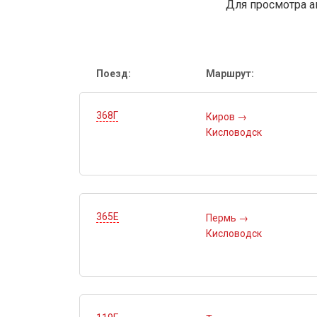
Для просмотра а
Поезд:
Маршрут:
368Г
Киров
→
Кисловодск
365Е
Пермь
→
Кисловодск