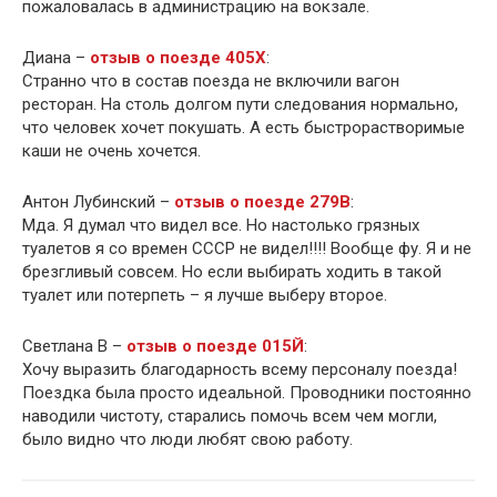
пожаловалась в администрацию на вокзале.
Диана –
отзыв о поезде 405Х
:
Странно что в состав поезда не включили вагон
ресторан. На столь долгом пути следования нормально,
что человек хочет покушать. А есть быстрорастворимые
каши не очень хочется.
Антон Лубинский –
отзыв о поезде 279В
:
Мда. Я думал что видел все. Но настолько грязных
туалетов я со времен СССР не видел!!!! Вообще фу. Я и не
брезгливый совсем. Но если выбирать ходить в такой
туалет или потерпеть – я лучше выберу второе.
Светлана В –
отзыв о поезде 015Й
:
Хочу выразить благодарность всему персоналу поезда!
Поездка была просто идеальной. Проводники постоянно
наводили чистоту, старались помочь всем чем могли,
было видно что люди любят свою работу.