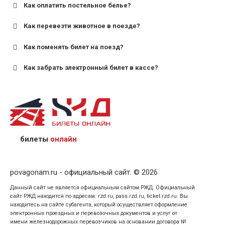
Как оплатить постельное белье?
для поездов дальнего следования — от 10 лет и
старше;
Как перевезти животное в поезде?
для пригородных поездов — от 7 лет.
Как поменять билет на поезд?
Как забрать электронный билет в кассе?
назвав кассиру 14-значный номер заказа;
предъявив удостоверение личности пассажира, на
кого оформлен билет.
билеты
онлайн
povagonam.ru - официальный сайт. © 2026
Данный сайт не является официальным сайтом РЖД. Официальный
сайт РЖД находится по адресам: rzd.ru, pass.rzd.ru, ticket.rzd.ru. Вы
находитесь на сайте субагента, который осуществляет оформление
электронных проездных и перевозочных документов и услуг от
имени железнодорожных перевозчиков на основании договора №