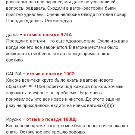
рассказывала все заранее, мы даже не успевали ей
вопросы задавать. Сходили в вагон-ресторан, были
приятно удивлены. Очень неплохие блюда готовил повар.
Поездка удалась. Рекомендую.
дарья –
отзыв о поезде 974А
:
Поездки с детьми – то еще удовольствие. Ехала и ждала
когда же это все закончится. В вагоне местами было
жарковато, особенно когда солнце прямо в окно
светило.
GALINA –
отзыв о поезде 100Э
:
Как же все-таки круто было ехать в вагоне нового
образца!!!!!!!!!! USB розетки под каждой полкой, хочешь
заряжать телефон – не проблема!! Еще очень
понравилось что все новое и чистое. До этого еще ни
разу не приходилось ездить на новых вагонах)))))))
Ирусик –
отзыв о поезде 100Щ
:
Все хорошо кроме того что мне было ночью очень жарко
спать. Остальное все прошло хорошо.