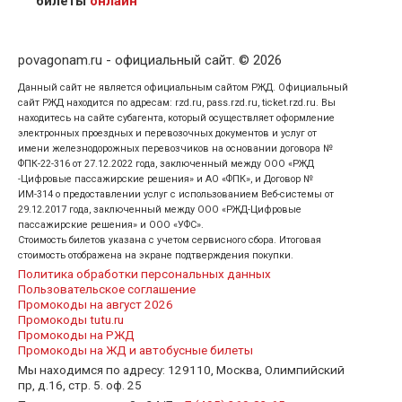
билеты
онлайн
povagonam.ru - официальный сайт. © 2026
Данный сайт не является официальным сайтом РЖД. Официальный
сайт РЖД находится по адресам: rzd.ru, pass.rzd.ru, ticket.rzd.ru. Вы
находитесь на сайте субагента, который осуществляет оформление
электронных проездных и перевозочных документов и услуг от
имени железнодорожных перевозчиков на основании договора №
ФПК-22-316 от 27.12.2022 года, заключенный между ООО «РЖД
-Цифровые пассажирские решения» и АО «ФПК», и Договор №
ИМ-314 о предоставлении услуг с использованием Веб-системы от
29.12.2017 года, заключенный между ООО «РЖД-Цифровые
пассажирские решения» и ООО «УФС».
Стоимость билетов указана с учетом сервисного сбора. Итоговая
стоимость отображена на экране подтверждения покупки.
Политика обработки персональных данных
Пользовательское соглашение
Промокоды на август 2026
Промокоды tutu.ru
Промокоды на РЖД
Промокоды на ЖД и автобусные билеты
Мы находимся по адресу: 129110, Москва, Олимпийский
пр, д.16, стр. 5. оф. 25