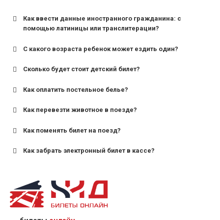
Как ввести данные иностранного гражданина: с
помощью латиницы или транслитерации?
С какого возраста ребенок может ездить один?
Сколько будет стоит детский билет?
Как оплатить постельное белье?
для поездов дальнего следования — от 10 лет и
старше;
Как перевезти животное в поезде?
для пригородных поездов — от 7 лет.
Как поменять билет на поезд?
Как забрать электронный билет в кассе?
назвав кассиру 14-значный номер заказа;
предъявив удостоверение личности пассажира, на
кого оформлен билет.