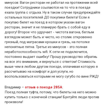
минусов: Вагон ресторан не работал на протяжении всей
поездки! Сотрудники ссылаются на то что в поезде
ехала группа с отдыха. Ну в таком случае предупреждайте
остальных посетителей ДО покупики билета! Если я
покупаю билет на поезд в котором указан вагон
ресторан, значит я не планирую брать с собой еду в
дорогу! Второе что удручает - чистота вагона, беглым
взглядом может быть и чисто, но столик откровенно
грязный, под матрасами крошки и грязь, на потолке
непонятные пятна. Третье из минусов - это полная
неработоспособность wifi. К сети не подключится,
постоянно выдает ошибку! Прошу руководство обратиь
на все это внимание, и вернуться с ответом! Стоимость
выше чем в любом другом поезде, оплачивая которую я
рассчитываю на комфорт и доп.услуги, но
воспользоваться которыми не могу сугубо по вине РЖД!
Владимир –
отзыв о поезде 285А
:
Поезд полная туфта, потому, что билеты на него можно
купить только с конечной станции! Бунтуйте люди против
произвола!