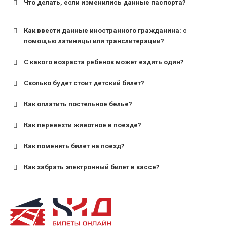
Что делать, если изменились данные паспорта?
Как ввести данные иностранного гражданина: с
помощью латиницы или транслитерации?
С какого возраста ребенок может ездить один?
Сколько будет стоит детский билет?
Как оплатить постельное белье?
для поездов дальнего следования — от 10 лет и
старше;
Как перевезти животное в поезде?
для пригородных поездов — от 7 лет.
Как поменять билет на поезд?
Как забрать электронный билет в кассе?
назвав кассиру 14-значный номер заказа;
предъявив удостоверение личности пассажира, на