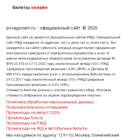
кого оформлен билет.
билеты
онлайн
povagonam.ru - официальный сайт. © 2026
Данный сайт не является официальным сайтом РЖД. Официальный
сайт РЖД находится по адресам: rzd.ru, pass.rzd.ru, ticket.rzd.ru. Вы
находитесь на сайте субагента, который осуществляет оформление
электронных проездных и перевозочных документов и услуг от
имени железнодорожных перевозчиков на основании договора №
ФПК-22-316 от 27.12.2022 года, заключенный между ООО «РЖД
-Цифровые пассажирские решения» и АО «ФПК», и Договор №
ИМ-314 о предоставлении услуг с использованием Веб-системы от
29.12.2017 года, заключенный между ООО «РЖД-Цифровые
пассажирские решения» и ООО «УФС».
Стоимость билетов указана с учетом сервисного сбора. Итоговая
стоимость отображена на экране подтверждения покупки.
Политика обработки персональных данных
Пользовательское соглашение
Промокоды на август 2026
Промокоды tutu.ru
Промокоды на РЖД
Промокоды на ЖД и автобусные билеты
Мы находимся по адресу: 129110, Москва, Олимпийский