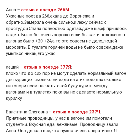
Анна –
отзыв о поезде 266М
:
Ужасные поезда 266,ехала до Воронежа и
обратно.Замерзла очень сильно,и лежу сейчас с
простудой.Спала полностью одетая,даже шарф пришлось
надеть.Было бы очень хорошо если бы как и положено в
вагонах было +20 +24,а то это совсем не дело,людей
морозить. В туалете горячей воды не было совсем,даже
умыться никак,это ужас.
леший –
отзыв о поезде 377Я
:
плохо что до сих пор не могут сделать нормальный вагон
для курящих. сколько ни езди на этих поездах сколько
ни говори всем плевать. окей буду курить между
вагонами и в туалетах пока вы не сделаете нормальную
курилку
Валентина Олеговна –
отзыв о поезде 237Ч
:
Приятные проводницы, у нас в вагоне им помогали
студентки. Вкусная еда, вежливые. Проводницу звали
Анна. Она делала всё, что нужно очень оперативно. Я