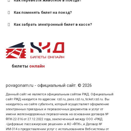
Как перевезти животное в поезде?
для пригородных поездов — от 7 лет.
Как поменять билет на поезд?
Как забрать электронный билет в кассе?
назвав кассиру 14-значный номер заказа;
предъявив удостоверение личности пассажира, на
кого оформлен билет.
билеты
онлайн
povagonam.ru - официальный сайт. © 2026
Данный сайт не является официальным сайтом РЖД. Официальный
сайт РЖД находится по адресам: rzd.ru, pass.rzd.ru, ticket.rzd.ru. Вы
находитесь на сайте субагента, который осуществляет оформление
электронных проездных и перевозочных документов и услуг от
имени железнодорожных перевозчиков на основании договора №
ФПК-22-316 от 27.12.2022 года, заключенный между ООО «РЖД
-Цифровые пассажирские решения» и АО «ФПК», и Договор №
ИМ-314 о предоставлении услуг с использованием Веб-системы от