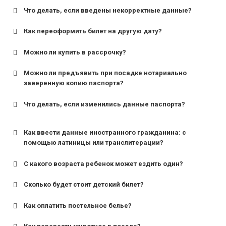
Что делать, если введены некорректные данные?
Как переоформить билет на другую дату?
Можно ли купить в рассрочку?
Можно ли предъявить при посадке нотариально
заверенную копию паспорта?
Что делать, если изменились данные паспорта?
Как ввести данные иностранного гражданина: с
помощью латиницы или транслитерации?
С какого возраста ребенок может ездить один?
Сколько будет стоит детский билет?
Как оплатить постельное белье?
для поездов дальнего следования — от 10 лет и
старше;