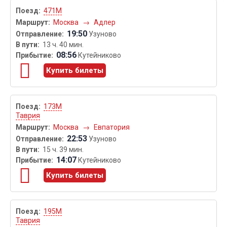
471М
Москва
→
Адлер
19:50
Узуново
13 ч. 40 мин.
08:56
Кутейниково
Купить билеты
173М
Таврия
Москва
→
Евпатория
22:53
Узуново
15 ч. 39 мин.
14:07
Кутейниково
Купить билеты
195М
Таврия