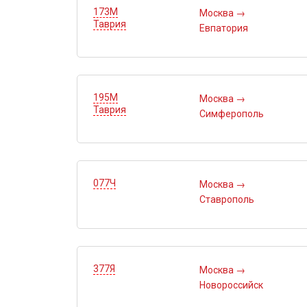
173М
Москва
→
Таврия
Евпатория
195М
Москва
→
Таврия
Симферополь
077Ч
Москва
→
Ставрополь
377Я
Москва
→
Новороссийск