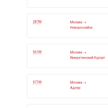
287М
Москва
→
Новороссийск
561М
Москва
→
Имеретинский Курорт
471М
Москва
→
Адлер