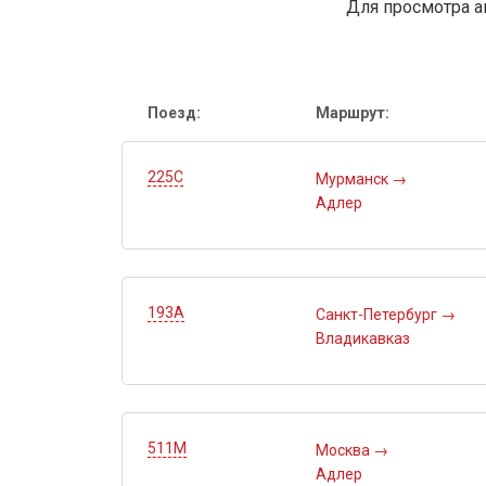
Для просмотра а
Поезд:
Маршрут:
225С
Мурманск
→
Адлер
193А
Санкт-Петербург
→
Владикавказ
511М
Москва
→
Адлер