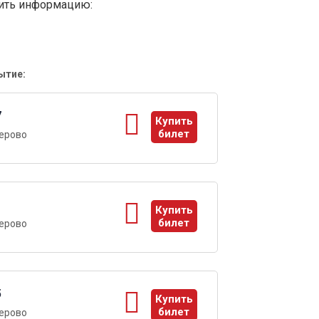
вить информацию:
ытие:
7
Купить
билет
ерово
ы
1
Купить
билет
ерово
ы
5
Купить
билет
ерово