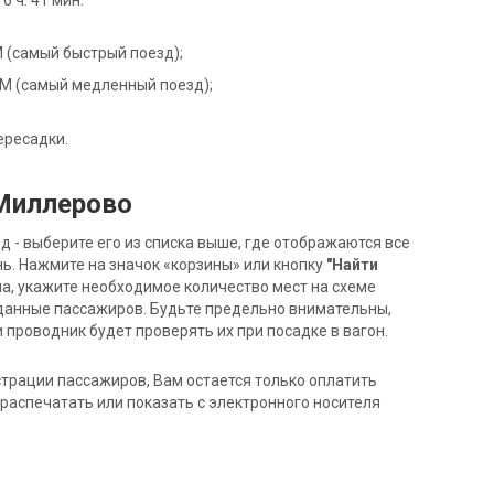
 ч. 41 мин.
7М (самый быстрый поезд);
01М (самый медленный поезд);
ересадки.
 Миллерово
- выберите его из списка выше, где отображаются все
ь. Нажмите на значок «корзины» или кнопку
"Найти
на, укажите необходимое количество мест на схеме
данные пассажиров. Будьте предельно внимательны,
 проводник будет проверять их при посадке в вагон.
трации пассажиров, Вам остается только оплатить
распечатать или показать с электронного носителя