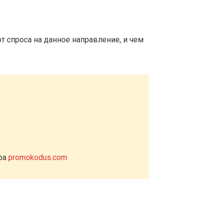
т спроса на данное направление, и чем
ера
promokodus.com