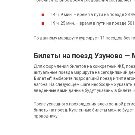
Приблизительное время следования составляет: 16
14 ч. 9 мин. – время в пути на поезде 28
19 ч. 25 мин. – время в пути на поезде 5
По данному маршруту курсирует 11 поездов без п
Билеты на поезд Узуново —
Для оформления билетов на конкретный ЖД поезд 
актуальные поезда маршрута на сегодняшний ден
Билеты"
, выберите подходящий поезд и тип ваго
вагона. На следующем шаге необходимо указать 
введенные вами данные будут указаны в билете, и
После успешного прохождения электронной регис
билеты на поезд. Купленные билеты можно будет 
проводнику.