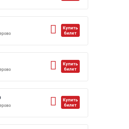
ы
1
Купить
билет
ерово
ы
1
Купить
билет
ерово
ы
0
Купить
билет
ерово
ы