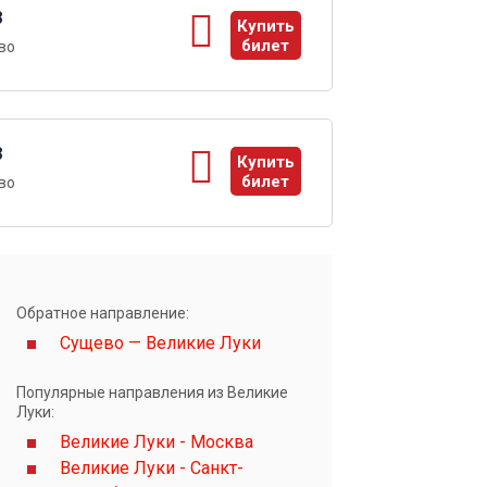
8
Купить
билет
во
ы
8
Купить
билет
во
ы
Обратное направление:
Сущево — Великие Луки
Популярные направления из Великие
Луки:
Великие Луки - Москва
Великие Луки - Санкт-