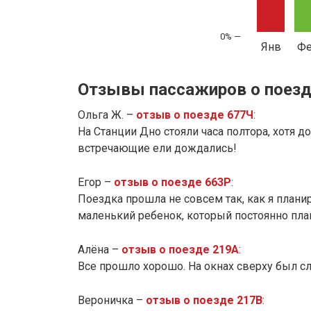
Янв
Ф
Отзывы пассажиров о поезд
Ольга Ж. –
отзыв о поезде 677Ч
:
На Станции Дно стояли часа полтора, хотя 
встречающие ели дождались!
Егор –
отзыв о поезде 663Р
:
Поездка прошла не совсем так, как я планиро
маленький ребенок, который постоянно плак
Алёна –
отзыв о поезде 219А
:
Все прошло хорошо. На окнах сверху был с
Вероничка –
отзыв о поезде 217В
: