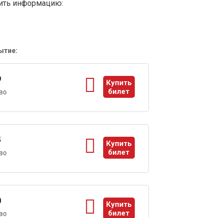
вить информацию:
ытие:
9
Купить
билет
во
ы
5
Купить
билет
во
ы
0
Купить
билет
во