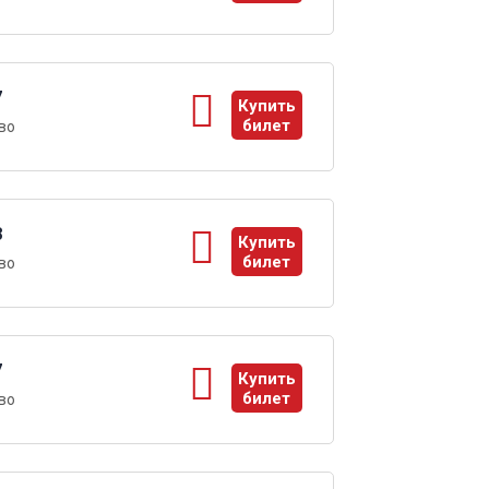
ы
7
Купить
билет
во
ы
8
Купить
билет
во
ы
7
Купить
билет
во
ы