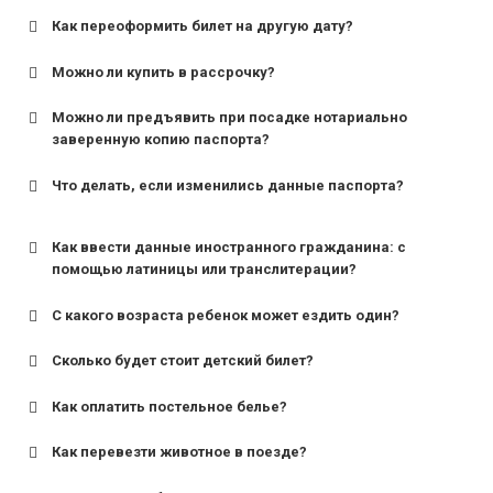
Как переоформить билет на другую дату?
Можно ли купить в рассрочку?
Можно ли предъявить при посадке нотариально
заверенную копию паспорта?
Что делать, если изменились данные паспорта?
Как ввести данные иностранного гражданина: с
помощью латиницы или транслитерации?
С какого возраста ребенок может ездить один?
Сколько будет стоит детский билет?
Как оплатить постельное белье?
для поездов дальнего следования — от 10 лет и
старше;
Как перевезти животное в поезде?
для пригородных поездов — от 7 лет.