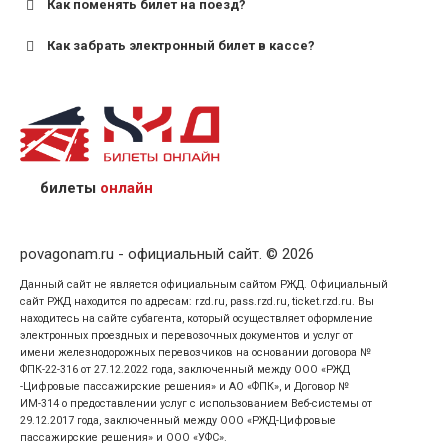
Как поменять билет на поезд?
Как забрать электронный билет в кассе?
назвав кассиру 14-значный номер заказа;
предъявив удостоверение личности пассажира, на
кого оформлен билет.
билеты
онлайн
povagonam.ru - официальный сайт. © 2026
Данный сайт не является официальным сайтом РЖД. Официальный
сайт РЖД находится по адресам: rzd.ru, pass.rzd.ru, ticket.rzd.ru. Вы
находитесь на сайте субагента, который осуществляет оформление
электронных проездных и перевозочных документов и услуг от
имени железнодорожных перевозчиков на основании договора №
ФПК-22-316 от 27.12.2022 года, заключенный между ООО «РЖД
-Цифровые пассажирские решения» и АО «ФПК», и Договор №
ИМ-314 о предоставлении услуг с использованием Веб-системы от
29.12.2017 года, заключенный между ООО «РЖД-Цифровые
пассажирские решения» и ООО «УФС».