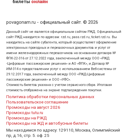
билеты
онлайн
povagonam.ru - официальный сайт. © 2026
Данный сайт не является официальным сайтом РЖД. Официальный
сайт РЖД находится по адресам: rzd.ru, pass.rzd.ru, ticket.rzd.ru. Вы
находитесь на сайте субагента, который осуществляет оформление
электронных проездных и перевозочных документов и услуг от
имени железнодорожных перевозчиков на основании договора №
ФПК-22-316 от 27.12.2022 года, заключенный между ООО «РЖД
-Цифровые пассажирские решения» и АО «ФПК», и Договор №
ИМ-314 о предоставлении услуг с использованием Веб-системы от
29.12.2017 года, заключенный между ООО «РЖД-Цифровые
пассажирские решения» и ООО «УФС».
Стоимость билетов указана с учетом сервисного сбора. Итоговая
стоимость отображена на экране подтверждения покупки.
Политика обработки персональных данных
Пользовательское соглашение
Промокоды на август 2026
Промокоды tutu.ru
Промокоды на РЖД
Промокоды на ЖД и автобусные билеты
Мы находимся по адресу: 129110, Москва, Олимпийский
пр, д.16, стр. 5. оф. 25