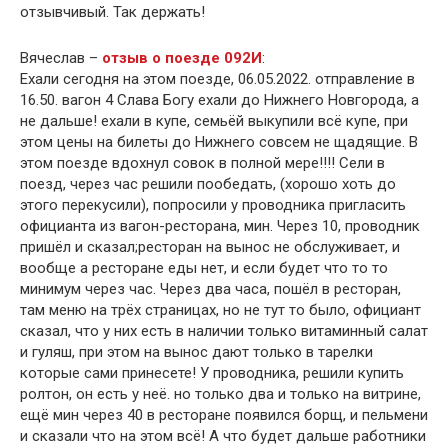
отзывчивый. Так держать!
Вячеслав –
отзыв о поезде 092И
:
Ехали сегодня на этом поезде, 06.05.2022. отправление в
16.50. вагон 4 Слава Богу ехали до Нижнего Новгорода, а
не дальше! ехали в купе, семьёй выкупили всё купе, при
этом цены на билеты до Нижнего совсем не щадящие. В
этом поезде вдохнул совок в полной мере!!!! Сели в
поезд, через час решили пообедать, (хорошо хоть до
этого перекусили), попросили у проводника пригласить
официанта из вагон-ресторана, мин. Через 10, проводник
пришёл и сказал;ресторан на вынос не обслуживает, и
вообще а ресторане еды нет, и если будет что то то
минимум через час. Через два часа, пошёл в ресторан,
там меню на трёх страницах, но не тут то было, официант
сказал, что у них есть в наличии только витаминный салат
и гуляш, при этом на вынос дают только в тарелки
которые сами принесете! У проводника, решили купить
ролтон, он есть у неё. но только два и только на витрине,
ещё мин через 40 в ресторане появился борщ, и пельмени
и сказали что на этом всё! А что будет дальше работники