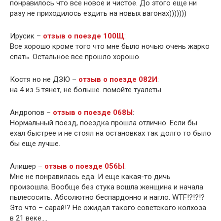
понравилось что все новое и чистое. До этого еще ни
разу не приходилось ездить на новых вагонах)))))))
Ирусик –
отзыв о поезде 100Щ
:
Все хорошо кроме того что мне было ночью очень жарко
спать. Остальное все прошло хорошо.
Костя но не ДЗЮ –
отзыв о поезде 082И
:
на 4 из 5 тянет, не больше. помойте туалеты
Андропов –
отзыв о поезде 068Ы
:
Нормальный поезд, поездка прошла отлично. Если бы
ехал быстрее и не стоял на остановках так долго то было
бы еще лучше.
Алишер –
отзыв о поезде 056Ы
:
Мне не понравилась еда. И еще какая-то дичь
произошла. Вообще без стука вошла женщина и начала
пылесосить. Абсолютно беспардонно и нагло. WTF!?!?!?
Это что – сарай!? Не ожидал такого советского колхоза
в 21 веке….