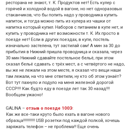
ресторана не знают, т. К. Продуктов нет! Есть кулер с
горячей и холодной водой в вагоне, но нет одноразовых
стаканчиков, что бы попить надо у проводника купить
напиток, и тогда можно пить из кулера из чашки от
напитка который купил. Наборов с питанием в купе нет, и
купить у проводника нет возможности т. К. Их просто в
поезде нет! Если в других поездах, в купе, постель
изначально застелена, тут застилай сам! А мин за 30 до
прибытия в Нижний пришла проводница и сказала, через
30 мин Нижний сдавайте постельное бельё, при этом
сказал бельё сдавать с трёх мест, а с четвёртого не надо,
вы же не лежали на этом месте, я сказал что вещи наши
там лежали, на что мне ответили, ну кто об этом узнаёт?
Вот тут пахнуло и подуло на меня железной дорогой
СССР!!! Как будто еду в поезде лет так 30 назад!!!
Вообщем ужасно!
GALINA –
отзыв о поезде 100Э
:
Как же все-таки круто было ехать в вагоне нового
образца!!!!!!!!!! USB розетки под каждой полкой, хочешь
заряжать телефон – не проблема!! Еще очень