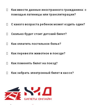
Как ввести данные иностранного гражданина: с
помощью латиницы или транслитерации?
С какого возраста ребенок может ездить один?
Сколько будет стоит детский билет?
Как оплатить постельное белье?
для поездов дальнего следования — от 10 лет и
старше;
Как перевезти животное в поезде?
для пригородных поездов — от 7 лет.
Как поменять билет на поезд?
Как забрать электронный билет в кассе?
назвав кассиру 14-значный номер заказа;
предъявив удостоверение личности пассажира, на
кого оформлен билет.