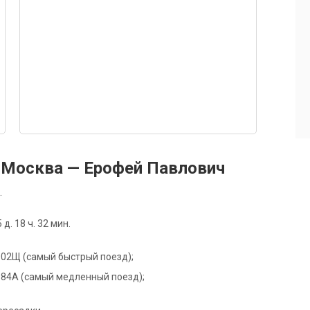
 Москва — Ерофей Павлович
.
. 18 ч. 32 мин.
е 002Щ (самый быстрый поезд);
е 984А (самый медленный поезд);