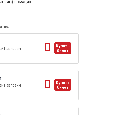
вить информацию:
ытие:
2
Купить
ей Павлович
билет
ы
8
Купить
ей Павлович
билет
ы