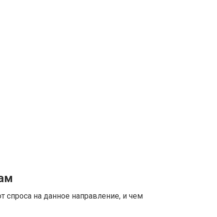
цам
т спроса на данное направление, и чем