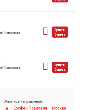
ы
3
Купить
ей Павлович
билет
ы
3
Купить
ей Павлович
билет
ы
Обратное направление:
Ерофей Павлович — Москва