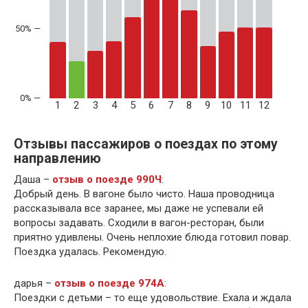
50% —
1
2
3
4
5
6
7
8
9
10
11
12
Отзывы пассажиров о поездах по этому
направлению
Даша –
отзыв о поезде 990Ч
:
Добрый день. В вагоне было чисто. Наша проводница
рассказывала все заранее, мы даже не успевали ей
вопросы задавать. Сходили в вагон-ресторан, были
приятно удивлены. Очень неплохие блюда готовил повар.
Поездка удалась. Рекомендую.
дарья –
отзыв о поезде 974А
:
Поездки с детьми – то еще удовольствие. Ехала и ждала