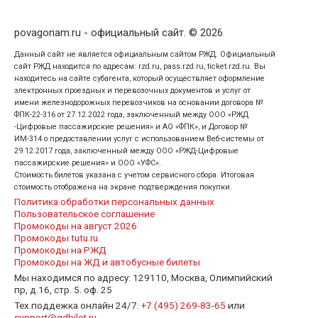
povagonam.ru - официальный сайт. © 2026
Данный сайт не является официальным сайтом РЖД. Официальный
сайт РЖД находится по адресам: rzd.ru, pass.rzd.ru, ticket.rzd.ru. Вы
находитесь на сайте субагента, который осуществляет оформление
электронных проездных и перевозочных документов и услуг от
имени железнодорожных перевозчиков на основании договора №
ФПК-22-316 от 27.12.2022 года, заключенный между ООО «РЖД
-Цифровые пассажирские решения» и АО «ФПК», и Договор №
ИМ-314 о предоставлении услуг с использованием Веб-системы от
29.12.2017 года, заключенный между ООО «РЖД-Цифровые
пассажирские решения» и ООО «УФС».
Стоимость билетов указана с учетом сервисного сбора. Итоговая
стоимость отображена на экране подтверждения покупки.
Политика обработки персональных данных
Пользовательское соглашение
Промокоды на август 2026
Промокоды tutu.ru
Промокоды на РЖД
Промокоды на ЖД и автобусные билеты
Мы находимся по адресу: 129110, Москва, Олимпийский
пр, д.16, стр. 5. оф. 25
Тех.поддежка онлайн 24/7:
+7 (495) 269-83-65
или
support@gdbilet.ru