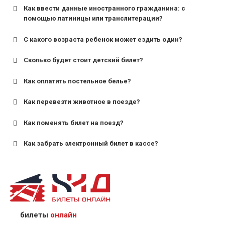
Как ввести данные иностранного гражданина: с
помощью латиницы или транслитерации?
С какого возраста ребенок может ездить один?
Сколько будет стоит детский билет?
Как оплатить постельное белье?
для поездов дальнего следования — от 10 лет и
старше;
Как перевезти животное в поезде?
для пригородных поездов — от 7 лет.
Как поменять билет на поезд?
Как забрать электронный билет в кассе?
назвав кассиру 14-значный номер заказа;
предъявив удостоверение личности пассажира, на
кого оформлен билет.
билеты
онлайн