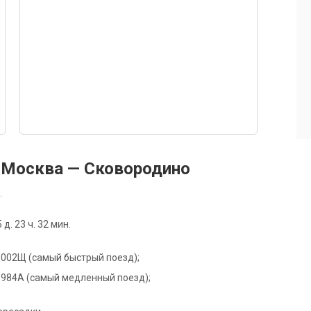
 Москва — Сковородино
.
. 23 ч. 32 мин.
де 002Щ (самый быстрый поезд);
де 984А (самый медленный поезд);