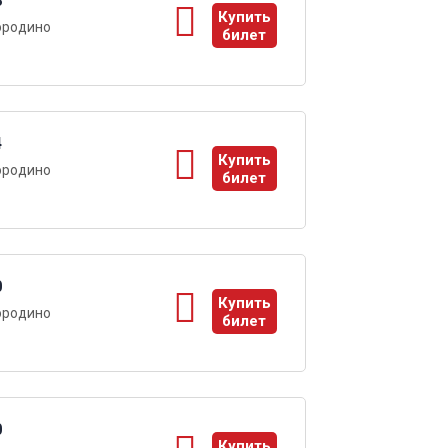
8
Купить
ородино
билет
ы
4
Купить
ородино
билет
ы
0
Купить
ородино
билет
ы
0
Купить