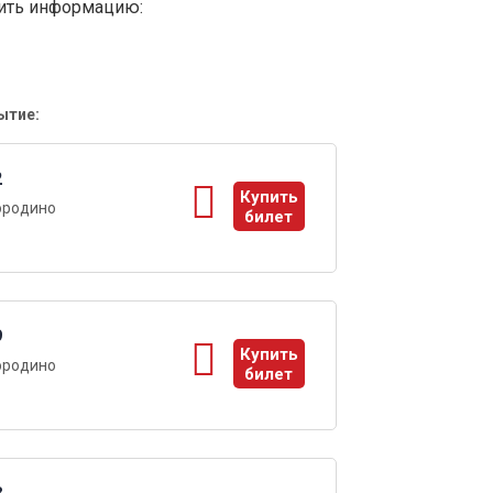
вить информацию:
ытие:
2
Купить
ородино
билет
ы
9
Купить
ородино
билет
ы