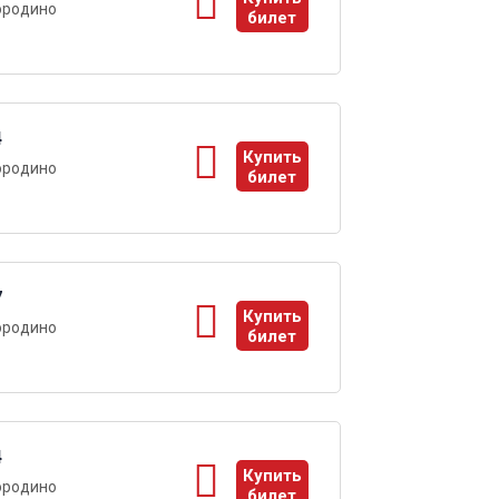
ородино
билет
ы
4
Купить
ородино
билет
ы
7
Купить
ородино
билет
ы
4
Купить
ородино
билет