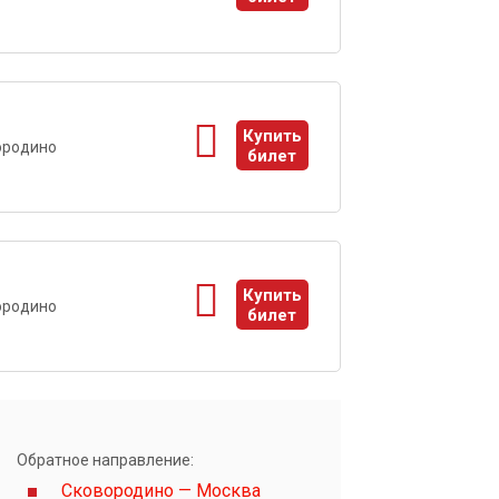
ы
1
Купить
ородино
билет
ы
1
Купить
ородино
билет
ы
Обратное направление:
Сковородино — Москва