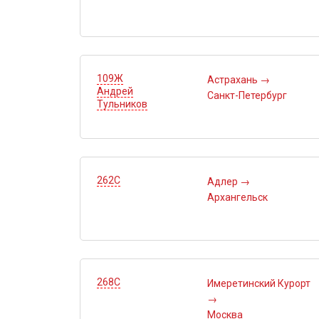
109Ж
Астрахань
→
Андрей
Санкт-Петербург
Тульников
262С
Адлер
→
Архангельск
268С
Имеретинский Курорт
→
Москва