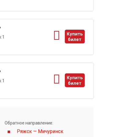
ы
7
Купить
 1
билет
ы
7
Купить
 1
билет
ы
Обратное направление:
Ряжск — Мичуринск