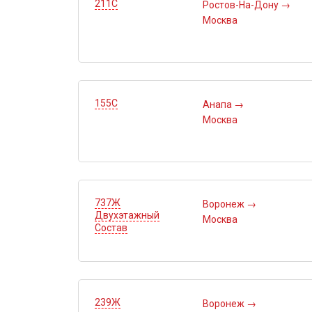
211С
Ростов-На-Дону
→
Москва
155С
Анапа
→
Москва
737Ж
Воронеж
→
Двухэтажный
Москва
Состав
239Ж
Воронеж
→