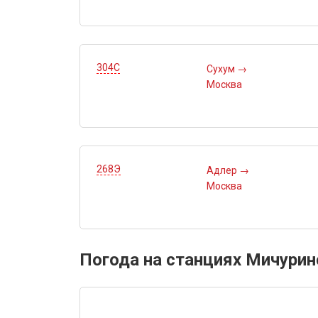
304С
Сухум
→
Москва
268Э
Адлер
→
Москва
Погода на станциях Мичурин