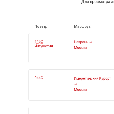
Для просмотра а
Поезд:
Маршрут:
145С
Назрань
→
Ингушетия
Москва
044С
Имеретинский Курорт
→
Москва