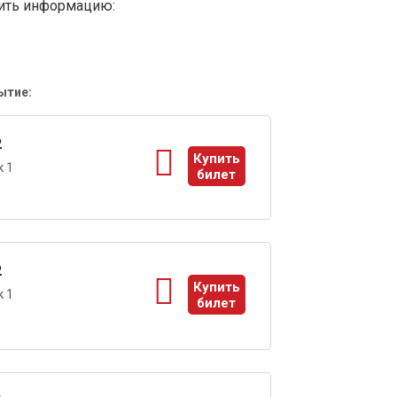
вить информацию:
ытие:
2
Купить
 1
билет
ы
2
Купить
 1
билет
ы