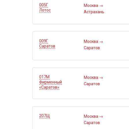
005Г
Москва
→
Лотос
Астрахань
009Г
Москва
→
Саратов
Саратов
017М
Москва
→
Фирменный
Саратов
«Саратов»
207Щ
Москва
→
Саратов