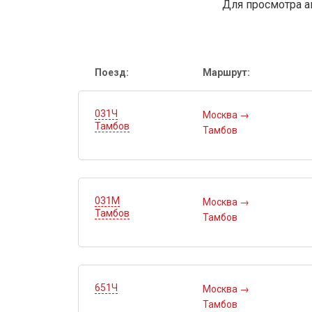
Для просмотра а
Поезд:
Маршрут:
031Ч
Москва
→
Тамбов
Тамбов
031М
Москва
→
Тамбов
Тамбов
651Ч
Москва
→
Тамбов