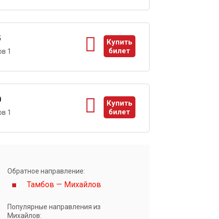
5
Купить
билет
в 1
ы
0
Купить
билет
в 1
ы
Обратное направление:
Тамбов — Михайлов
Популярные направления из
Михайлов: