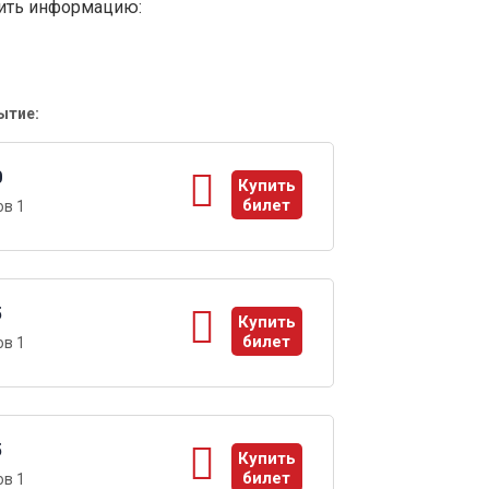
вить информацию:
ытие:
0
Купить
билет
в 1
ы
5
Купить
билет
в 1
ы
5
Купить
билет
в 1