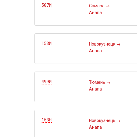
587Й
Самара
→
Анапа
153И
Новокузнецк
→
Анапа
499И
Тюмень
→
Анапа
153Н
Новокузнецк
→
Анапа