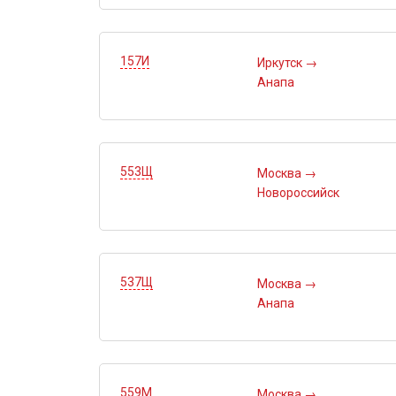
157И
Иркутск
→
Анапа
553Щ
Москва
→
Новороссийск
537Щ
Москва
→
Анапа
559М
Москва
→