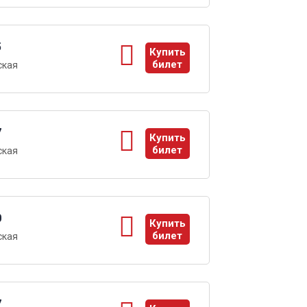
5
Купить
билет
ская
ы
7
Купить
билет
ская
ы
0
Купить
билет
ская
ы
7