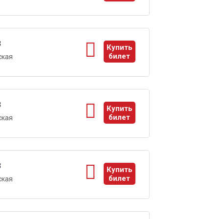
ы
3
Купить
билет
ская
ы
3
Купить
билет
ская
ы
3
Купить
билет
ская
ы