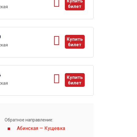
Купить
билет
ская
ы
0
Купить
билет
ская
ы
6
Купить
билет
ская
ы
Обратное направление:
Абинская — Кущевка