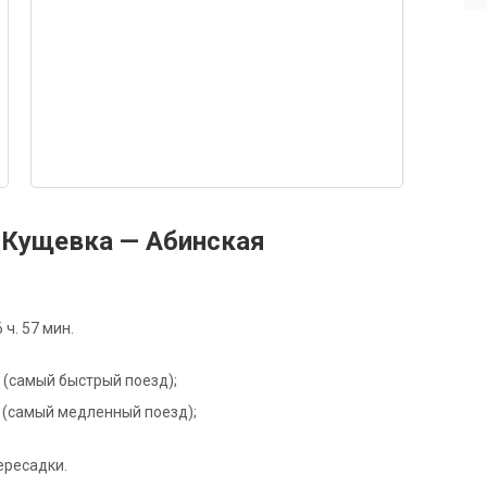
 Кущевка — Абинская
ч. 57 мин.
Н (самый быстрый поезд);
7Я (самый медленный поезд);
ересадки.