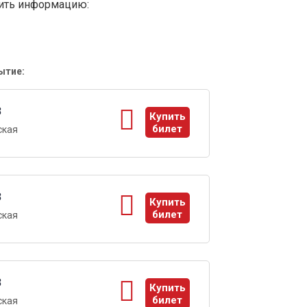
вить информацию:
ытие:
3
Купить
билет
ская
ы
3
Купить
билет
ская
ы
3
Купить
билет
ская