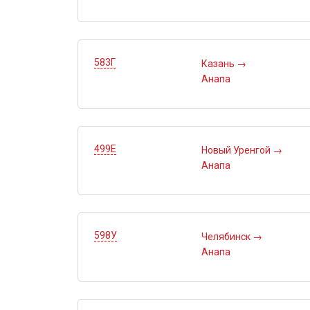
583Г
Казань
→
Анапа
499Е
Новый Уренгой
→
Анапа
598У
Челябинск
→
Анапа