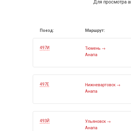
Для просмотра а
Поезд:
Маршрут:
497И
Тюмень
→
Анапа
497Е
Нижневартовск
→
Анапа
493Й
Ульяновск
→
Анапа