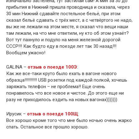
изначально застелена, тут застилай сам! А мин за 30 до
прибытия в Нижний пришла проводница и сказала, через
30 мин Нижний сдавайте постельное бельё, при этом
сказал бельё сдавать с трёх мест, а с четвёртого не надо,
вы же не лежали на этом месте, я сказал что вещи наши
там лежали, на что мне ответили, ну кто об этом узнаёт?
Вот тут пахнуло и подуло на меня железной дорогой
СССР!!! Как будто еду в поезде лет так 30 назад!!!
Вообщем ужасно!
GALINA –
отзыв о поезде 100Э
:
Как же все-таки круто было ехать в вагоне нового
образца!!!!!!!!!! USB розетки под каждой полкой, хочешь
заряжать телефон – не проблема!! Еще очень
понравилось что все новое и чистое. До этого еще ни
разу не приходилось ездить на новых вагонах)))))))
Ирусик –
отзыв о поезде 100Щ
:
Все хорошо кроме того что мне было ночью очень жарко
спать. Остальное все прошло хорошо.