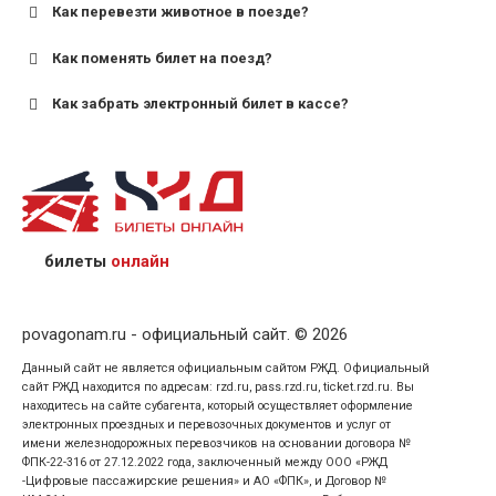
Как перевезти животное в поезде?
для пригородных поездов — от 7 лет.
Как поменять билет на поезд?
Как забрать электронный билет в кассе?
назвав кассиру 14-значный номер заказа;
предъявив удостоверение личности пассажира, на
кого оформлен билет.
билеты
онлайн
povagonam.ru - официальный сайт. © 2026
Данный сайт не является официальным сайтом РЖД. Официальный
сайт РЖД находится по адресам: rzd.ru, pass.rzd.ru, ticket.rzd.ru. Вы
находитесь на сайте субагента, который осуществляет оформление
электронных проездных и перевозочных документов и услуг от
имени железнодорожных перевозчиков на основании договора №
ФПК-22-316 от 27.12.2022 года, заключенный между ООО «РЖД
-Цифровые пассажирские решения» и АО «ФПК», и Договор №