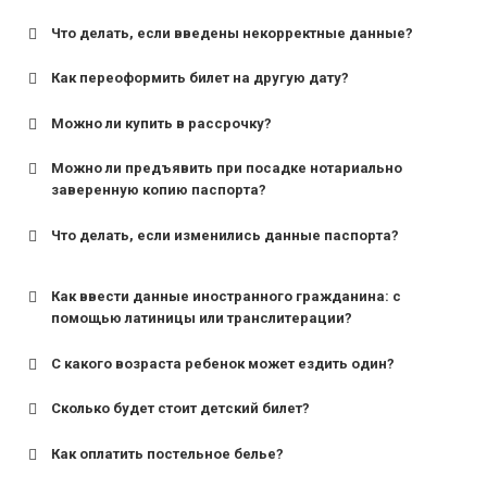
Что делать, если введены некорректные данные?
Как переоформить билет на другую дату?
Можно ли купить в рассрочку?
Можно ли предъявить при посадке нотариально
заверенную копию паспорта?
Что делать, если изменились данные паспорта?
Как ввести данные иностранного гражданина: с
помощью латиницы или транслитерации?
С какого возраста ребенок может ездить один?
Сколько будет стоит детский билет?
Как оплатить постельное белье?
для поездов дальнего следования — от 10 лет и
старше;