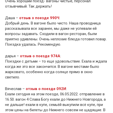
Очень хороший поезд- вагоны чистые, персонал
отзывчивый. Так держать!
Даша –
отзыв о поезде 990Ч
:
Добрый день. В вагоне было чисто. Наша проводница
рассказывала все заранее, мы даже не успевали ей
вопросы задавать. Сходили в вагон-ресторан, были
приятно удивлены. Очень неплохие блюда готовил повар.
Поездка удалась. Рекомендую.
дарья –
отзыв о поезде 974А
:
Поездки с детьми – то еще удовольствие. Ехала и ждала
когда же это все закончится. В вагоне местами было
жарковато, особенно когда солнце прямо в окно
светило.
Вячеслав –
отзыв о поезде 092И
:
Ехали сегодня на этом поезде, 06.05.2022. отправление в
16.50. вагон 4 Слава Богу ехали до Нижнего Новгорода, а
не дальше! ехали в купе, семьёй выкупили всё купе, при
этом цены на билеты до Нижнего совсем не щадящие. В