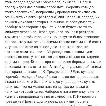
этом поезде вдохнул совок в полной мере!!!! Сели в
поезд, через час решили пообедать, (хорошо хоть до
этого перекусили), попросили у проводника пригласить
официанта из вагон-ресторана, мин. Через 10, проводник
пришёл и сказал;ресторан на вынос не обслуживает, и
вообще а ресторане еды нет, и если будет что то то
минимум через час. Через два часа, пошёл в ресторан,
там меню на трёх страницах, но не тут то было, официант
сказал, что у них есть в наличии только витаминный салат
и гуляш, при этом на вынос дают только в тарелки
которые сами принесете! У проводника, решили купить
ролтон, он есть у неё. но только два и только на витрине,
ещё мин через 40 в ресторане появился борщ, и пельмени
и сказали что на этом всё! А что будет дальше работники
ресторана не знают, т. К. Продуктов нет! Есть кулер с
горячей и холодной водой в вагоне, но нет одноразовых
стаканчиков, что бы попить надо у проводника купить
напиток, и тогда можно пить из кулера из чашки от
напитка который купил. Наборов с питанием в купе нет, и
купить у проводника нет возможности т. К. Их просто в
поезде нет! Если в других поездах, в купе, постель