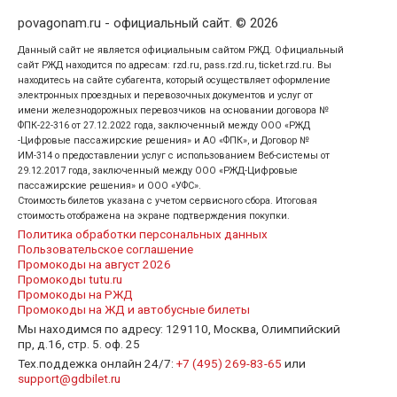
povagonam.ru - официальный сайт. © 2026
Данный сайт не является официальным сайтом РЖД. Официальный
сайт РЖД находится по адресам: rzd.ru, pass.rzd.ru, ticket.rzd.ru. Вы
находитесь на сайте субагента, который осуществляет оформление
электронных проездных и перевозочных документов и услуг от
имени железнодорожных перевозчиков на основании договора №
ФПК-22-316 от 27.12.2022 года, заключенный между ООО «РЖД
-Цифровые пассажирские решения» и АО «ФПК», и Договор №
ИМ-314 о предоставлении услуг с использованием Веб-системы от
29.12.2017 года, заключенный между ООО «РЖД-Цифровые
пассажирские решения» и ООО «УФС».
Стоимость билетов указана с учетом сервисного сбора. Итоговая
стоимость отображена на экране подтверждения покупки.
Политика обработки персональных данных
Пользовательское соглашение
Промокоды на август 2026
Промокоды tutu.ru
Промокоды на РЖД
Промокоды на ЖД и автобусные билеты
Мы находимся по адресу: 129110, Москва, Олимпийский
пр, д.16, стр. 5. оф. 25
Тех.поддежка онлайн 24/7:
+7 (495) 269-83-65
или
support@gdbilet.ru