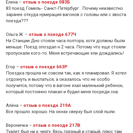
Елена –
отзыв о поезде 083Б
:
83 поезд Гомель- Санкт-Петербург . Почему неизвестно
заранее откуда нумерация вагонов с головы или с хвоста
поезда???
Ольга Ж. –
отзыв о поезде 677Ч
:
На Станции Дно стояли часа полтора, хотя должны были
меньше. Поезд опоздал н 2 часа. Потому что еще стояли
пропускали кого-то. Меня встречающие ели дождались!
Егор –
отзыв о поезде 663Р
:
Поездка прошла не совсем так, как я планировал. Я хотел
отдохнуть и выспаться, а оказалось что не особо
получится, потому что в вагоне ехал маленький ребенок,
который постоянно плакал и будил меня посреди сна.
Алёна –
отзыв о поезде 219А
:
Все прошло хорошо. На окнах сверху был слой пыли.
Вероничка –
отзыв о поезде 217В
:
Туалет был ни к черту. Весь грязный и старый, плюс там