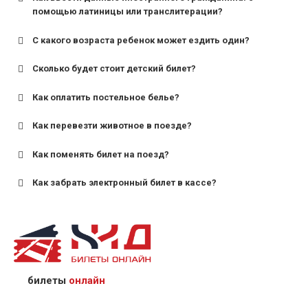
помощью латиницы или транслитерации?
С какого возраста ребенок может ездить один?
Сколько будет стоит детский билет?
Как оплатить постельное белье?
для поездов дальнего следования — от 10 лет и
старше;
Как перевезти животное в поезде?
для пригородных поездов — от 7 лет.
Как поменять билет на поезд?
Как забрать электронный билет в кассе?
назвав кассиру 14-значный номер заказа;
предъявив удостоверение личности пассажира, на
кого оформлен билет.
билеты
онлайн