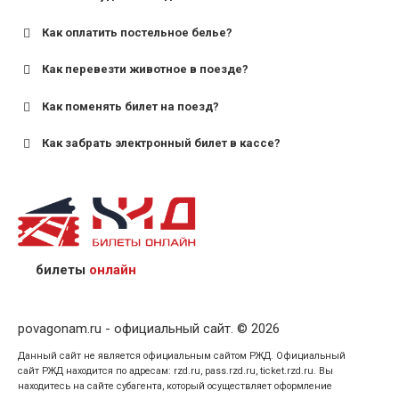
Как оплатить постельное белье?
для поездов дальнего следования — от 10 лет и
старше;
Как перевезти животное в поезде?
для пригородных поездов — от 7 лет.
Как поменять билет на поезд?
Как забрать электронный билет в кассе?
назвав кассиру 14-значный номер заказа;
предъявив удостоверение личности пассажира, на
кого оформлен билет.
билеты
онлайн
povagonam.ru - официальный сайт. © 2026
Данный сайт не является официальным сайтом РЖД. Официальный
сайт РЖД находится по адресам: rzd.ru, pass.rzd.ru, ticket.rzd.ru. Вы
находитесь на сайте субагента, который осуществляет оформление