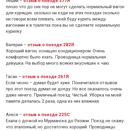
леший –
отзыв о поезде 377Я
:
плохо что до сих пор не могут сделать нормальный вагон
для курящих. сколько ни езди на этих поездах сколько
ни говори всем плевать. окей буду курить между
вагонами и в туалетах пока вы не сделаете нормальную
курилку
Валерия –
отзыв о поезде 282Я
:
Хороший вагон, оснащен кондиционером. Очень
комфортно было ехать. Проводница нормальная
девушка. На выбор много всяких вкусняшек к чаю.
Гасан –
отзыв о поезде 261Я
:
Если чесно – думал будет хуже. Поначитался отзывов
про этот поезд думал не доеду. Но все оказалось очень
даже ничего. Приличный поезд. Чистый. Уборка на моей
памяти делалась 2 раза, одна из них влажная.
Алеся –
отзыв о поезде 225С
:
Ехала с дочкой из Мурманска до Рязани. Поезд не скажу
что эталонный, но достаточно хороший. Проводницы