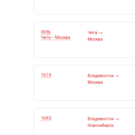
069Ь
Чита
→
Чита – Москва
Москва
161Э
Владивосток
→
Москва
169Э
Владивосток
→
Новосибирск