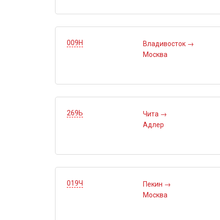
009Н
Владивосток
→
Москва
269Ь
Чита
→
Адлер
019Ч
Пекин
→
Москва