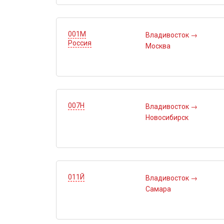
001М
Владивосток
→
Россия
Москва
007Н
Владивосток
→
Новосибирск
011Й
Владивосток
→
Самара