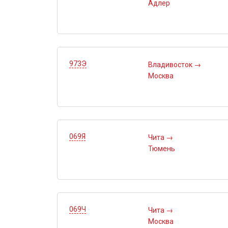
Адлер
973Э
Владивосток
→
Москва
069Я
Чита
→
Тюмень
069Ч
Чита
→
Москва