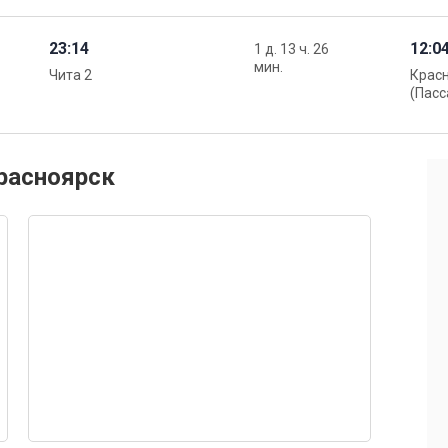
23:14
12:0
1 д. 13 ч. 26
мин.
Чита 2
Крас
(Пасс
Красноярск