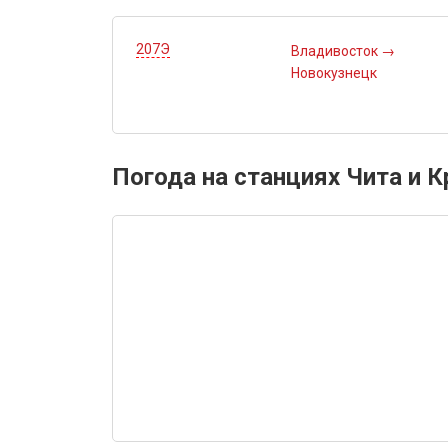
207Э
Владивосток
→
Новокузнецк
Погода на станциях Чита и 