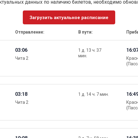
ктуальных данных по наличию билетов, необходимо обно
Загрузить актуальное расписание
Отправление:
В пути:
Приб
03:06
16:0
1 д. 13 ч. 37
мин.
Чита 2
Крас
(Пасс
03:18
16:4
1 д. 14 ч. 7 мин.
Чита 2
Крас
(Пасс