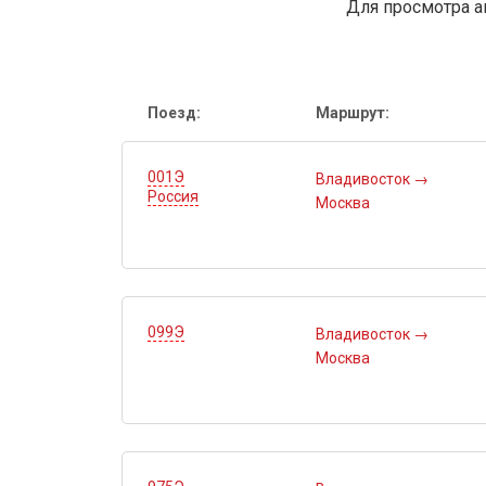
Для просмотра а
Поезд:
Маршрут:
001Э
Владивосток
→
Россия
Москва
099Э
Владивосток
→
Москва