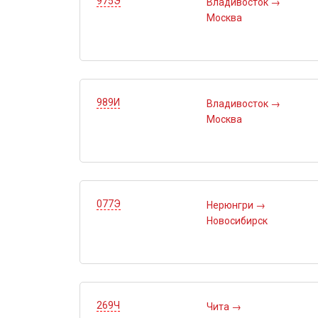
975Э
Владивосток
→
Москва
989И
Владивосток
→
Москва
077Э
Нерюнгри
→
Новосибирск
269Ч
Чита
→