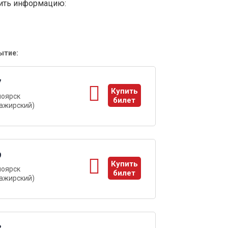
вить информацию:
ытие:
7
Купить
ноярск
билет
ажирский)
ы
9
Купить
ноярск
билет
ажирский)
ы