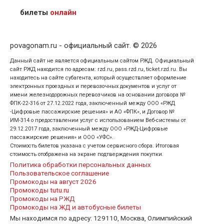
кого оформлен билет.
билеты
онлайн
povagonam.ru - официальный сайт. © 2026
Данный сайт не является официальным сайтом РЖД. Официальный
сайт РЖД находится по адресам: rzd.ru, pass.rzd.ru, ticket.rzd.ru. Вы
находитесь на сайте субагента, который осуществляет оформление
электронных проездных и перевозочных документов и услуг от
имени железнодорожных перевозчиков на основании договора №
ФПК-22-316 от 27.12.2022 года, заключенный между ООО «РЖД
-Цифровые пассажирские решения» и АО «ФПК», и Договор №
ИМ-314 о предоставлении услуг с использованием Веб-системы от
29.12.2017 года, заключенный между ООО «РЖД-Цифровые
пассажирские решения» и ООО «УФС».
Стоимость билетов указана с учетом сервисного сбора. Итоговая
стоимость отображена на экране подтверждения покупки.
Политика обработки персональных данных
Пользовательское соглашение
Промокоды на август 2026
Промокоды tutu.ru
Промокоды на РЖД
Промокоды на ЖД и автобусные билеты
Мы находимся по адресу: 129110, Москва, Олимпийский