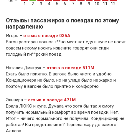
1
2
3
4
5
6
7
8
9
10
11
12
Отзывы пассажиров о поездах по этому
направлению
Игорь –
отзыв о поезде 035А
:
Вагон ресторан полное г**но мест нет еду в купе не носят
совсем некому носить извените говорят они сиди
голодный пи**рский поезд
Наталия Дмитрук –
отзыв о поезде 511М
:
Ехать было приятно. В вагоне было чисто и удобно.
Кондиционера не было, но на улице было не жарко и
поэтому в вагоне было приятно и комфортно.
Эльвира –
отзыв о поезде 471М
:
Брала ЛЮКС и купе. Думала что хотя бы так я смогу
получить нормальный комфорт во время поездки. Нет.
Итог – ничего нормального не получила. Кондиционер не
работал! Вы представляете? Терпела жару до самого
Адлера.