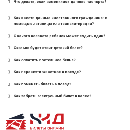
Что делать, если изменились данные паспорта?
Как ввести данные иностранного гражданина: с
помощью латиницы или транслитерации?
С какого возраста ребенок может ездить один?
Сколько будет стоит детский билет?
Как оплатить постельное белье?
для поездов дальнего следования — от 10 лет и
старше;
Как перевезти животное в поезде?
для пригородных поездов — от 7 лет.
Как поменять билет на поезд?
Как забрать электронный билет в кассе?
назвав кассиру 14-значный номер заказа;
предъявив удостоверение личности пассажира, на