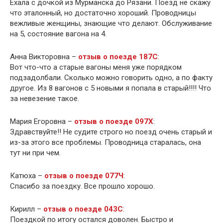
Ехала с дочкой из Мурманска до Рязани. Поезд не скажу
что эталонный, но достаточно хороший. Проводницы
вежливые женщины, знающие что делают. Обслуживание
на 5, состояние вагона на 4.
Анна Викторовна –
отзыв о поезде 187С
:
Вот что-что а старые вагоны меня уже порядком
подзадолбали. Сколько можно говорить одно, а по факту
другое. Из 8 вагонов с 5 новыми я попала в старый!!!! Что
за невезение такое.
Мария Егоровна –
отзыв о поезде 097Х
:
Здравствуйте!! Не судите строго но поезд очень старый и
из-за этого все проблемы. Проводница старалась, она
тут ни при чем.
Катюха –
отзыв о поезде 077Ч
:
Спасибо за поездку. Все прошло хорошо.
Кирилл –
отзыв о поезде 043С
:
Поездкой по итогу остался доволен. Быстро и