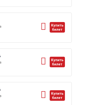
1
Купить
в
билет
ы
6
Купить
в
билет
ы
6
Купить
в
билет
ы