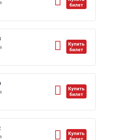
в
билет
ы
8
Купить
в
билет
ы
0
Купить
в
билет
ы
2
Купить
в
билет