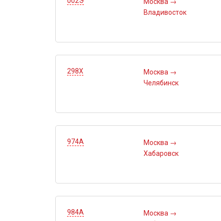
002Э
Москва
→
Владивосток
298Х
Москва
→
Челябинск
974А
Москва
→
Хабаровск
984А
Москва
→