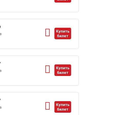
ы
9
Купить
в
билет
ы
7
Купить
в
билет
ы
7
Купить
в
билет
ы