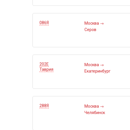
086Я
Москва
→
Серов
202Е
Москва
→
Таврия
Екатеринбург
288Я
Москва
→
Челябинск