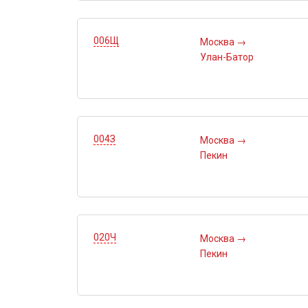
006Щ
Москва
→
Улан-Батор
004З
Москва
→
Пекин
020Ч
Москва
→
Пекин