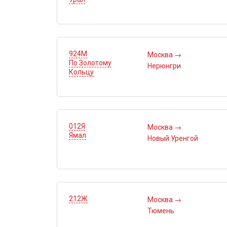
924М
Москва
→
По Золотому
Нерюнгри
Кольцу
012Я
Москва
→
Ямал
Новый Уренгой
212Ж
Москва
→
Тюмень