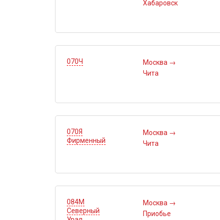
Хабаровск
070Ч
Москва
→
Чита
070Я
Москва
→
Фирменный
Чита
084М
Москва
→
Северный
Приобье
Урал