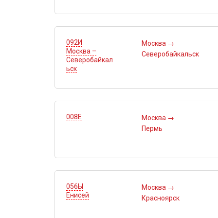
092И
Москва
→
Москва –
Северобайкальск
Северобайкал
ьск
008Е
Москва
→
Пермь
056Ы
Москва
→
Енисей
Красноярск