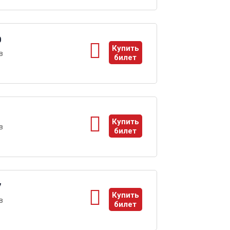
0
Купить
в
билет
ы
1
Купить
в
билет
ы
7
Купить
в
билет
ы