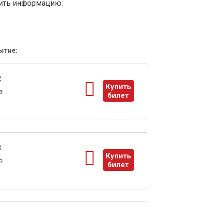
вить информацию:
ытие:
2
Купить
в
билет
ы
3
Купить
в
билет
ы