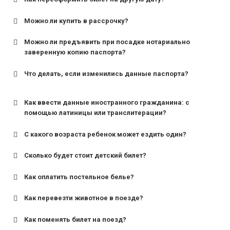
Можно ли купить в рассрочку?
Можно ли предъявить при посадке нотариально
заверенную копию паспорта?
Что делать, если изменились данные паспорта?
Как ввести данные иностранного гражданина: с
помощью латиницы или транслитерации?
С какого возраста ребенок может ездить один?
Сколько будет стоит детский билет?
Как оплатить постельное белье?
для поездов дальнего следования — от 10 лет и
старше;
Как перевезти животное в поезде?
для пригородных поездов — от 7 лет.
Как поменять билет на поезд?