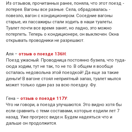
Из отзывов, прочитанных ранее, поняла, что этот поезд -
лотерея. Вагоны все разные. Села, обрадовалась -
повезло, вагон с кондиционером. Соседние вагоны
старые, их пассажиры стали ходить в наши туалеты.
Туалет почти все время занят, но ладно, это можно
потерпеть. Теперь о кондиционере, он выключен. Окна
открывать проводники не разрешают.
Аля –
отзыв о поезде 136Н
:
Поезд ужасный. Проводница постоянно бузила, что туда-
сюда ходим, тут не так, то не то. В общем я вообще
осталась недовольна этой поездкой! Да еще за такие
деньги! В вагоне стоял неприятный запах, туалет мылся
может только один раз за всю поездку. Фу.
Гена –
отзыв о поезде 117У
:
Что ни говори, а поезда улучшаются. Это видно хотя бы
если сравнить с теми составами, которые ездили лет 7
назад. Уже прогресс виде.н. Будем надеяться что и
дальше он продолжится.