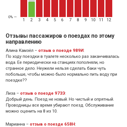
1
2
3
4
5
6
7
8
9
10
11
12
Отзывы пассажиров о поездах по этому
направлению
Алина Камзёл –
отзыв о поезде 989И
:
По ходу поездки в туалете несколько раз заканчивалась
вода. Ее периодически на станциях пополняли, но
странное дело. Неужели нельзя сделать баки чуть
побольше, чтобы можно было нормально пить воду при
поездке??
Лиза –
отзыв о поезде 973Э
:
Добрый день. Поезд не новый. Но чистый и опрятный.
Проводницы все время убирают поезд. Обслуживание
можно оценить на 8 из 10.
Марианна –
отзыв о поезде 658Н
: